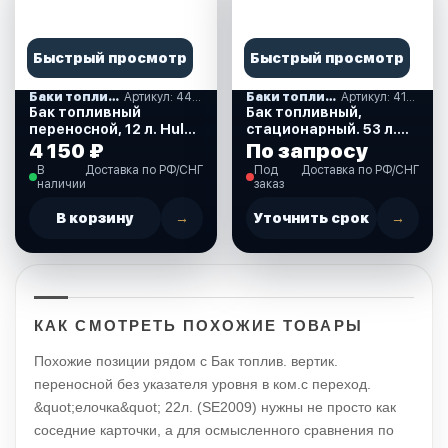
Быстрый просмотр
Быстрый просмотр
Баки топливные
Артикул: 44803
Баки топливные
Артикул: 410208
Бак топливный
Бак топливный,
переносной, 12 л. Hulk
стационарный. 53 л.
(44803)
(410208)
4 150 ₽
По запросу
В
Доставка по РФ/СНГ
Под
Доставка по РФ/СНГ
наличии
заказ
В корзину
→
Уточнить срок
→
КАК СМОТРЕТЬ ПОХОЖИЕ ТОВАРЫ
Похожие позиции рядом с Бак топлив. вертик.
переносной без указателя уровня в ком.с переход.
&quot;елочка&quot; 22л. (SE2009) нужны не просто как
соседние карточки, а для осмысленного сравнения по