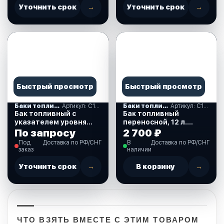
Уточнить срок
→
Уточнить срок
→
Быстрый просмотр
Быстрый просмотр
Баки топливные
Артикул: C14646
Баки топливные
Артикул: С14541
Бак топливный с
Бак топливный
указателем уровня
переносной, 12 л.
топлива. без
(С14541)
По запросу
2 700 ₽
переходника, 45 л.
Под
Доставка по РФ/СНГ
В
Доставка по РФ/СНГ
(C14646)
заказ
наличии
Уточнить срок
→
В корзину
→
ЧТО ВЗЯТЬ ВМЕСТЕ С ЭТИМ ТОВАРОМ