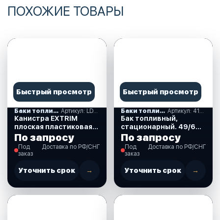
ПОХОЖИЕ ТОВАРЫ
Быстрый просмотр
Быстрый просмотр
Баки топливные
Артикул: LD-YG-J10
Баки топливные
Артикул: 410009
Канистра EXTRIM
Бак топливный,
плоская пластиковая
стационарный. 49/60
10 литров (LD-YG-J10)
л. (410009)
По запросу
По запросу
Под
Доставка по РФ/СНГ
Под
Доставка по РФ/СНГ
заказ
заказ
Уточнить срок
→
Уточнить срок
→