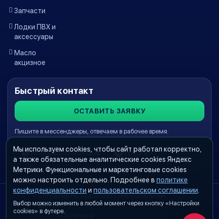
Запчасти
Лодки ПВХ и
аксессуары
Масло
акцизное
Быстрый контакт
ОСТАВИТЬ ЗАЯВКУ
Пишите в мессенджеры, отвечаем в рабочее время.
Мы используем cookies, чтобы сайт работал корректно,
WhatsApp Краснодар
Telegram
а также обязательные аналитические cookies Яндекс
Метрики. Функциональные и маркетинговые cookies
можно настроить отдельно. Подробнее в
политике
конфиденциальности
и
пользовательском соглашении
.
Согласие на обработку персональных
Выбор можно изменить в любой момент через кнопку «Настройки
данных
cookies» в футере.
Политика