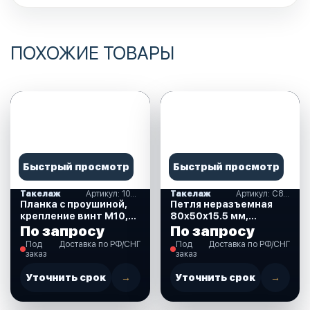
ПОХОЖИЕ ТОВАРЫ
Быстрый просмотр
Быстрый просмотр
Такелаж
Артикул: 1026-0108
Такелаж
Артикул: C88011
Планка с проушиной,
Петля неразъемная
крепление винт М10,
80х50х15.5 мм,
8х32 мм. (1026-0108)
пластиковая. (C88011)
По запросу
По запросу
Под
Доставка по РФ/СНГ
Под
Доставка по РФ/СНГ
заказ
заказ
Уточнить срок
→
Уточнить срок
→