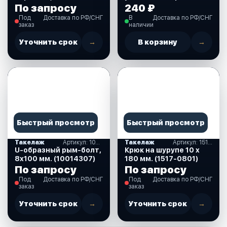
(10249267)
цвета100х50мм
По запросу
240 ₽
(710144)
Под
Доставка по РФ/СНГ
В
Доставка по РФ/СНГ
заказ
наличии
Уточнить срок
→
В корзину
→
Быстрый просмотр
Быстрый просмотр
Такелаж
Артикул: 10014307
Такелаж
Артикул: 1517-0801
U-образный рым-болт,
Крюк на шурупе 10 х
8х100 мм. (10014307)
180 мм. (1517-0801)
По запросу
По запросу
Под
Доставка по РФ/СНГ
Под
Доставка по РФ/СНГ
заказ
заказ
Уточнить срок
→
Уточнить срок
→