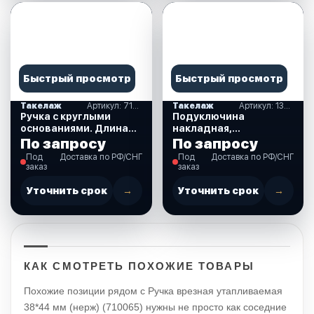
Быстрый просмотр
Быстрый просмотр
Такелаж
Артикул: 710069
Такелаж
Артикул: 13002
Ручка с круглыми
Подуключина
основаниями. Длина
накладная,
800 мм. (710069)
89х39хд.13,7 мм.
По запросу
По запросу
(13002)
Под
Доставка по РФ/СНГ
Под
Доставка по РФ/СНГ
заказ
заказ
Уточнить срок
→
Уточнить срок
→
КАК СМОТРЕТЬ ПОХОЖИЕ ТОВАРЫ
Похожие позиции рядом с Ручка врезная утапливаемая
38*44 мм (нерж) (710065) нужны не просто как соседние