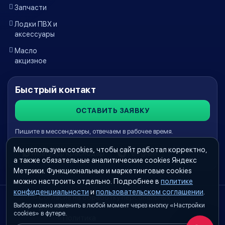
Запчасти
Лодки ПВХ и
аксессуары
Масло
акцизное
Быстрый контакт
ОСТАВИТЬ ЗАЯВКУ
Пишите в мессенджеры, отвечаем в рабочее время.
Мы используем cookies, чтобы сайт работал корректно,
WhatsApp Краснодар
Telegram
а также обязательные аналитические cookies Яндекс
Метрики. Функциональные и маркетинговые cookies
можно настроить отдельно. Подробнее в
политике
конфиденциальности
и
пользовательском соглашении
.
Согласие на обработку персональных
Выбор можно изменить в любой момент через кнопку «Настройки
данных
cookies» в футере.
Политика