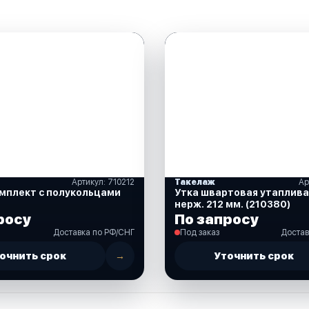
Артикул: 710212
Такелаж
Ар
мплект с полукольцами
Утка швартовая утаплив
нерж. 212 мм. (210380)
росу
По запросу
Доставка по РФ/СНГ
Под заказ
Достав
очнить срок
→
Уточнить срок