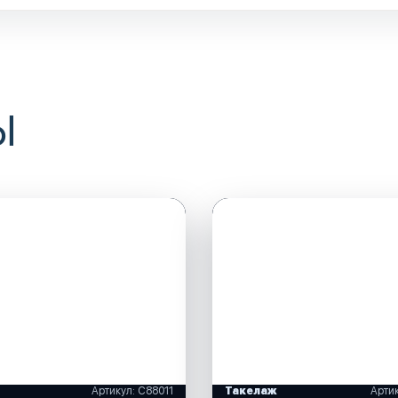
Ы
Артикул: C88011
Такелаж
Арти