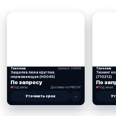
Такелаж
Артикул: Н0045
Такелаж
Защелка люка круглая,
Тюнинг ко
нержавеющая (Н0045)
(710212)
По запросу
По зап
Под заказ
Доставка по РФ/СНГ
Под заказ
Уточнить срок
→
Ут