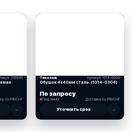
тикул: 210380
Такелаж
Артикул: 1014-0304
аемая
Обушок 4х40мм сталь. (1014-0304)
По запросу
ка по РФ/СНГ
Под заказ
Доставка по РФ/СНГ
→
Уточнить срок
→