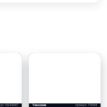
кул: 10249267
Такелаж
Артикул: 710164