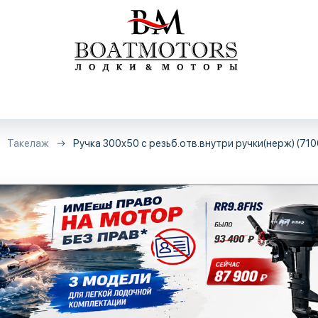
Такелаж
Ручка 300х50 с резьб.отв.внутри ручки(нерж) (710