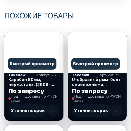
ПОХОЖИЕ ТОВАРЫ
Быстрый просмотр
Быстрый просмотр
Такелаж
Артикул: 2608-0108
Такелаж
Артикул: 710173
Карабин 80мм,
U-образный рым-болт
нерж.сталь. (2608-
с крепежными
0108)
пластинами,
По запросу
По запросу
нержавеющий,
Под
Доставка по РФ/СНГ
Под
Доставка по РФ/СНГ
60х150хМ12 мм.
заказ
заказ
(710173)
Уточнить срок
→
Уточнить срок
→