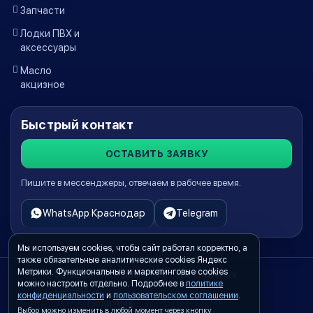
Запчасти
Лодки ПВХ и
аксессуары
Масло
акцизное
Быстрый контакт
ОСТАВИТЬ ЗАЯВКУ
Пишите в мессенджеры, отвечаем в рабочее время.
WhatsApp Краснодар
Telegram
Мы используем cookies, чтобы сайт работал корректно, а
также обязательные аналитические cookies Яндекс
Метрики. Функциональные и маркетинговые cookies
Согласие на обработку персональных
можно настроить отдельно. Подробнее в
политике
данных
конфиденциальности
и
пользовательском соглашении
.
Политика
Выбор можно изменить в любой момент через кнопку