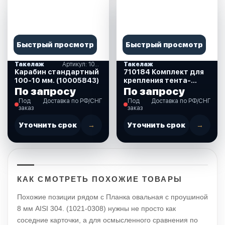
Быстрый просмотр
Быстрый просмотр
Такелаж
Артикул: 10005843
Такелаж
Карабин стандартный
710184 Комплект для
100-10 мм. (10005843)
крепления тента-
наконечник
По запросу
По запросу
+кронштейн
Под
Доставка по РФ/СНГ
Под
Доставка по РФ/СНГ
заказ
заказ
Уточнить срок
→
Уточнить срок
→
КАК СМОТРЕТЬ ПОХОЖИЕ ТОВАРЫ
Похожие позиции рядом с Планка овальная с проушиной
8 мм AISI 304. (1021-0308) нужны не просто как
соседние карточки, а для осмысленного сравнения по