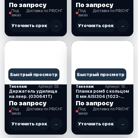
(003871)
По запросу
По запросу
Под
Доставка по РФ/СНГ
Под
Доставка по РФ/СНГ
заказ
заказ
Уточнить срок
→
Уточнить срок
→
Быстрый просмотр
Быстрый просмотр
Такелаж
Артикул: 030641T
Такелаж
Артикул: 1023-1308
Держатель удилища
Планка ромб с кольцом
на леер. (030641T)
8 мм AISI304 (1023-
1308)
По запросу
По запросу
Под
Доставка по РФ/СНГ
Под
Доставка по РФ/СНГ
заказ
заказ
Уточнить срок
→
Уточнить срок
→