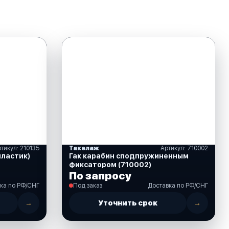
тикул: 210135
Такелаж
Артикул: 710002
пластик)
Гак карабин сподпружиненным
фиксатором (710002)
По запросу
ка по РФ/СНГ
Под заказ
Доставка по РФ/СНГ
→
Уточнить срок
→