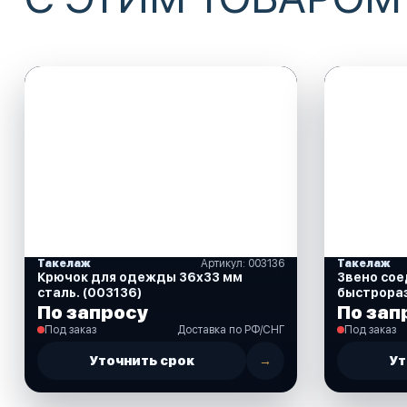
Такелаж
Артикул: 003136
Такелаж
Крючок для одежды 36х33 мм
Звено со
сталь. (003136)
быстрораз
(2560361
По запросу
По зап
Под заказ
Доставка по РФ/СНГ
Под заказ
Уточнить срок
→
Ут