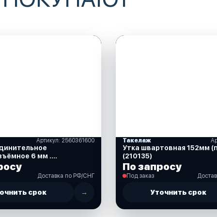
Артикул: 2560361600
Такелаж
Ар
единительное
Утка швартовная 152мм (
ъёмное 6 мм .
(210135)
600)
росу
По запросу
Доставка по РФ/СНГ
Под заказ
Достав
очнить срок
→
Уточнить срок