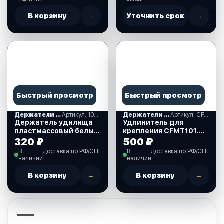
В корзину
→
Уточнить срок
→
Быстрый просмотр
Быстрый просмотр
Держатели удилищ, комплектующие
Артикул: 10261799
Держатели удилищ, комплектующие
Артикул: CFMT202
Держатель удилища
Удлинитель для
пластмассовый белый
крепления CFMT101.
(10261799)
102,103, 104, 105,303
320 ₽
500 ₽
(CFMT202)
В
Доставка по РФ/СНГ
В
Доставка по РФ/СНГ
наличии
наличии
В корзину
→
В корзину
→