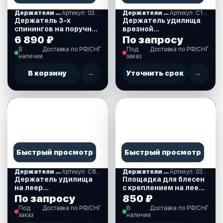
Держатели удилищ, комплектующие
Артикул: 030614Т
Держатели удилищ, комплектующие
Артикул: C12701
Держатель 3-х
Держатель удилища
спинингов на поручне
врезной
горизонтальное
пластмассовый
6 890 ₽
По запросу
крепление (030614Т)
черный, 215х40 мм.
В
Доставка по РФ/СНГ
Под
Доставка по РФ/СНГ
(C12701)
наличии
заказ
В корзину
→
Уточнить срок
→
Быстрый просмотр
Быстрый просмотр
Держатели удилищ, комплектующие
Артикул: C81019
Держатели удилищ, комплектующие
Артикул: 030681T
Держатель удилища
Площадка для блесен
на леер
с креплением на леер,
пластмассовый белый,
22-25 мм. (030681T)
По запросу
850 ₽
300х45 мм. (C81019)
Под
Доставка по РФ/СНГ
В
Доставка по РФ/СНГ
заказ
наличии