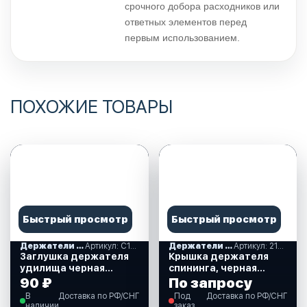
срочного добора расходников или
ответных элементов перед
первым использованием.
ПОХОЖИЕ ТОВАРЫ
Быстрый просмотр
Быстрый просмотр
Держатели удилищ, комплектующие
Артикул: С12758-В
Держатели удилищ, комплектующие
Артикул: 210013
Заглушка держателя
Крышка держателя
удилища черная
спининга, черная
(С12758-В)
(210013)
90 ₽
По запросу
В
Доставка по РФ/СНГ
Под
Доставка по РФ/СНГ
наличии
заказ