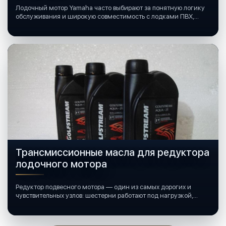
Лодочный мотор Yamaha часто выбирают за понятную логику
обслуживания и широкую совместимость с лодками ПВХ,
катерами и яхтами.
Трансмиссионные масла для редуктора
лодочного мотора
Редуктор подвесного мотора — один из самых дорогих и
чувствительных узлов: шестерни работают под нагрузкой,
подшипники крутятся в постоянной смазке, а рядом всегда
вода и иногда солёная.