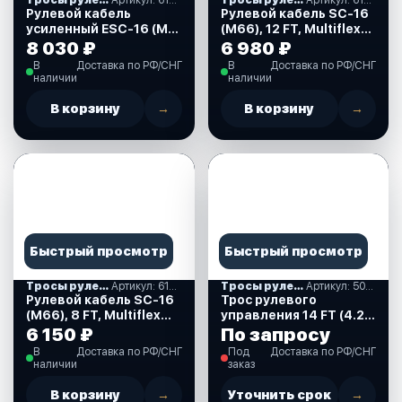
Тросы рулевые
Артикул: 612046
Тросы рулевые
Артикул: 612025
Рулевой кабель
Рулевой кабель SC-16
усиленный ESC-16 (M-
(M66), 12 FT, Multiflex
66), 16 FT, Multiflex
(612025)
8 030 ₽
6 980 ₽
(612046)
В
Доставка по РФ/СНГ
В
Доставка по РФ/СНГ
наличии
наличии
В корзину
→
В корзину
→
Быстрый просмотр
Быстрый просмотр
Тросы рулевые
Артикул: 612021
Тросы рулевые
Артикул: 502014
Рулевой кабель SC-16
Трос рулевого
(M66), 8 FT, Multiflex
управления 14 FT (4.27
(612021)
м.), нержавеющий,
6 150 ₽
По запросу
аналог М66 (502014)
В
Доставка по РФ/СНГ
Под
Доставка по РФ/СНГ
наличии
заказ
В корзину
→
Уточнить срок
→