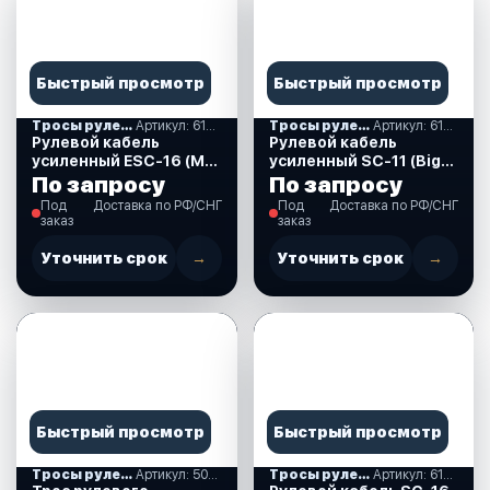
Быстрый просмотр
Быстрый просмотр
Тросы рулевые
Артикул: 612054
Тросы рулевые
Артикул: 612045
Рулевой кабель
Рулевой кабель
усиленный ESC-16 (M-
усиленный SC-11 (Big-
66) 20 футов 612054
T) -16 футов 612045
По запросу
По запросу
Под
Доставка по РФ/СНГ
Под
Доставка по РФ/СНГ
заказ
заказ
Уточнить срок
→
Уточнить срок
→
Быстрый просмотр
Быстрый просмотр
Тросы рулевые
Артикул: 509015
Тросы рулевые
Артикул: 612032