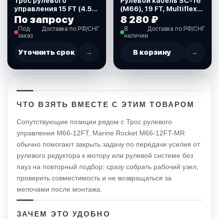
Трос рулевого
Рулевой кабель SC-16
управления 15 FT (4.57
(M66), 19 FT, Multiflex
м.), аналог М66
(612032)
По запросу
8 280 ₽
(509015)
Под
Доставка по РФ/СНГ
В
Доставка по РФ/СНГ
заказ
наличии
Уточнить срок
→
В корзину
→
ЧТО ВЗЯТЬ ВМЕСТЕ С ЭТИМ ТОВАРОМ
Сопутствующие позиции рядом с Трос рулевого
управления M66-12FT, Marine Rocket M66-12FT-MR
обычно помогают закрыть задачу по передачи усилия от
рулевого редуктора к мотору или рулевой системе без
пауз на повторный подбор: сразу собрать рабочий узел,
проверить совместимость и не возвращаться за
мелочами после монтажа.
ЗАЧЕМ ЭТО УДОБНО