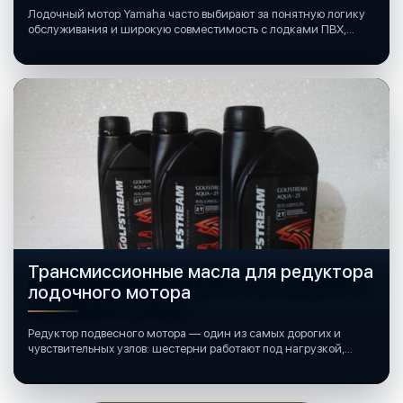
Лодочный мотор Yamaha часто выбирают за понятную логику
обслуживания и широкую совместимость с лодками ПВХ,
катерами и яхтами.
Трансмиссионные масла для редуктора
лодочного мотора
Редуктор подвесного мотора — один из самых дорогих и
чувствительных узлов: шестерни работают под нагрузкой,
подшипники крутятся в постоянной смазке, а рядом всегда
вода и иногда солёная.