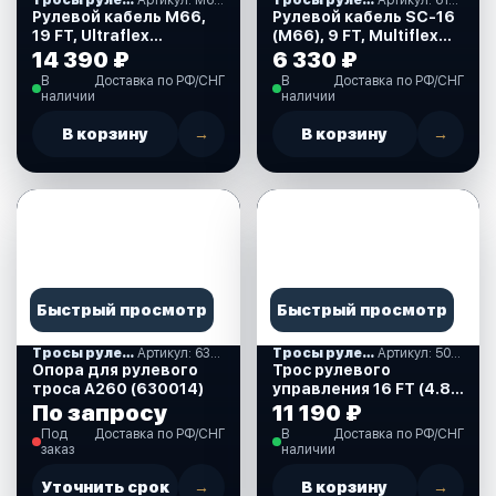
Тросы рулевые
Артикул: M66 19"
Тросы рулевые
Артикул: 612023
Рулевой кабель M66,
Рулевой кабель SC-16
19 FT, Ultraflex
(M66), 9 FT, Multiflex
(ULTRAFLEX)
(612023)
14 390 ₽
6 330 ₽
В
Доставка по РФ/СНГ
В
Доставка по РФ/СНГ
наличии
наличии
В корзину
→
В корзину
→
Быстрый просмотр
Быстрый просмотр
Тросы рулевые
Артикул: 630014
Тросы рулевые
Артикул: 509016
Опора для рулевого
Трос рулевого
троса А260 (630014)
управления 16 FT (4.88
м.), аналог М66
По запросу
11 190 ₽
(509016)
Под
Доставка по РФ/СНГ
В
Доставка по РФ/СНГ
заказ
наличии
Уточнить срок
→
В корзину
→