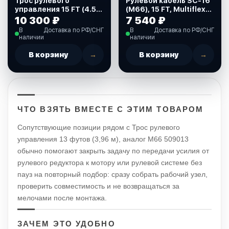
Трос рулевого
Рулевой кабель SC-16
управления 15 FT (4.57
(M66), 15 FT, Multiflex
м.), нержавеющий,
(612028)
10 300 ₽
7 540 ₽
аналог М66 (502015)
В
Доставка по РФ/СНГ
В
Доставка по РФ/СНГ
наличии
наличии
В корзину
→
В корзину
→
ЧТО ВЗЯТЬ ВМЕСТЕ С ЭТИМ ТОВАРОМ
Сопутствующие позиции рядом с Трос рулевого
управления 13 футов (3,96 м), аналог М66 509013
обычно помогают закрыть задачу по передачи усилия от
рулевого редуктора к мотору или рулевой системе без
пауз на повторный подбор: сразу собрать рабочий узел,
проверить совместимость и не возвращаться за
мелочами после монтажа.
ЗАЧЕМ ЭТО УДОБНО