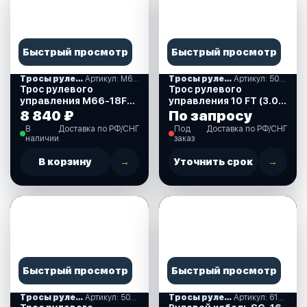
Быстрый просмотр
Быстрый просмотр
Тросы рулевые
Артикул: M66-18FT-MR
Тросы рулевые
Артикул: 502010
Трос рулевого
Трос рулевого
управления M66-18FT,
управления 10 FT (3.05
Marine Rocket (M66-
м.), нержавеющий,
8 840 ₽
По запросу
18FT-MR)
аналог М66 (502010)
В
Доставка по РФ/СНГ
Под
Доставка по РФ/СНГ
наличии
заказ
В корзину
→
Уточнить срок
→
Быстрый просмотр
Быстрый просмотр
Тросы рулевые
Артикул: 502015
Тросы рулевые
Артикул: 612028