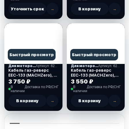
Уточнить срок
→
В корзину
→
Быстрый просмотр
Быстрый просмотр
Для моторов Yamaha, Suzuki, Tohatsu
Артикул: 622190
Для моторов Yamaha, Suzuki, Tohatsu
Артикул: 622097
Кабель газ-реверс
Кабель газ-реверс
EEC-133 (MACHZero), 21
EEC-133 (MACHZero),
FT, для Yamaha,
19 FT, для Yamaha,
3 750 ₽
3 550 ₽
Tohatsu, Suzuki, Honda,
Tohatsu, Suzuki, Honda,
В
Доставка по РФ/СНГ
В
Доставка по РФ/СНГ
Nissan (622190)
Nissan (622097)
наличии
наличии
В корзину
→
В корзину
→