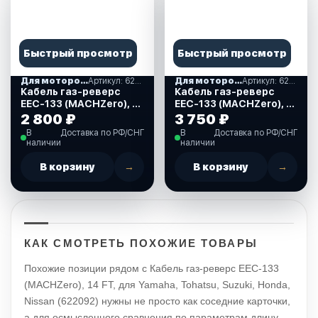
Быстрый просмотр
Быстрый просмотр
Для моторов Yamaha, Suzuki, Tohatsu
Артикул: 622090
Для моторов Yamaha, Suzuki, Tohatsu
Артикул: 622190
Кабель газ-реверс
Кабель газ-реверс
EEC-133 (MACHZero), 12
EEC-133 (MACHZero), 21
FT, для Yamaha,
FT, для Yamaha,
2 800 ₽
3 750 ₽
Tohatsu, Suzuki, Honda,
Tohatsu, Suzuki, Honda,
В
Доставка по РФ/СНГ
В
Доставка по РФ/СНГ
Nissan (622090)
Nissan (622190)
наличии
наличии
В корзину
→
В корзину
→
КАК СМОТРЕТЬ ПОХОЖИЕ ТОВАРЫ
Похожие позиции рядом с Кабель газ-реверс EEC-133
(MACHZero), 14 FT, для Yamaha, Tohatsu, Suzuki, Honda,
Nissan (622092) нужны не просто как соседние карточки,
а для осмысленного сравнения по параметрам длину,