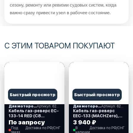
сезону, ремонту или ревизии судовых систем, когда
важно сразу привести узел в рабочее состояние.
С ЭТИМ ТОВАРОМ ПОКУПАЮТ
Быстрый просмотр
Быстрый просмотр
Для моторов Yamaha, Suzuki, Tohatsu
Артикул: 622059
Для моторов Yamaha, Suzuki, Tohatsu
Артикул: 622192
Кабель газ-реверс EC-
Кабель газ-реверс
133-14 RED (C8
EEC-133 (MACHZero),
красный)14 футов
23 FT, для Yamaha,
По запросу
3 940 ₽
622059
Tohatsu, Suzuki, Honda,
Под
Доставка по РФ/СНГ
В
Доставка по РФ/СНГ
Nissan (622192)
заказ
наличии