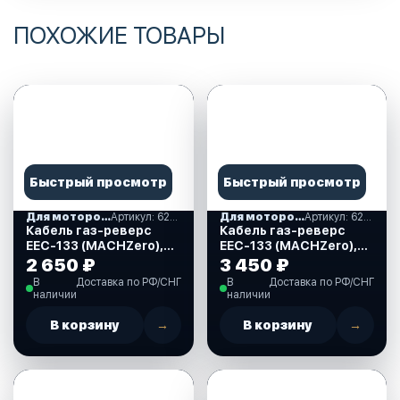
ПОХОЖИЕ ТОВАРЫ
Быстрый просмотр
Быстрый просмотр
Для моторов Yamaha, Suzuki, Tohatsu
Артикул: 622258
Для моторов Yamaha, Suzuki, Tohatsu
Артикул: 622096
Кабель газ-реверс
Кабель газ-реверс
EEC-133 (MACHZero),
EEC-133 (MACHZero),
10 FT, для Yamaha,
18 FT, для Yamaha,
2 650 ₽
3 450 ₽
Tohatsu, Suzuki, Honda,
Tohatsu, Suzuki, Honda,
В
Доставка по РФ/СНГ
В
Доставка по РФ/СНГ
Nissan (622258)
Nissan (622096)
наличии
наличии
В корзину
→
В корзину
→