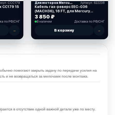
икул: ССС179
Для моторов Mercury
Артикул: 622238
x СС179 15
Кабель газ-реверс EEC-036
(MACH36), 18 FT, для Mercury
Generation II, Mercruiser (622238)
3 850 ₽
ка по РФ/СНГ
В наличии
Доставка по РФ/СНГ
→
В корзину
→
) обычно помогают закрыть задачу по передачи усилия на
ость и не возвращаться за мелочами после монтажа.
ирается в отсутствие одной важной детали уже по месту.