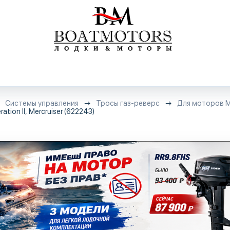
Системы управления
Тросы газ-реверс
Для моторов M
tion II, Mercruiser (622243)