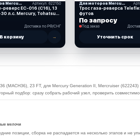
Для моторов Mercury
Артикул: 622150
Для моторов Mercury
Арт
-реверс EC-016 (C16), 13
Трос газа-реверса Telefle
-30 л.с. Mercury, Tohatsu
футов
₽
По запросу
Доставка по РФ/СНГ
Под заказ
Достав
В корзину
→
Уточнить срок
 (MACH36), 23 FT, для Mercury Generation II, Mercruiser (622243
вторный подбор: сразу собрать рабочий узел, проверить совместим
ные мелочи
едние позиции, сборка не распадается на несколько этапов и не уп