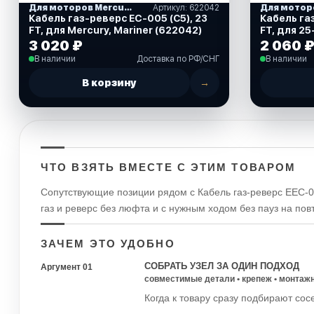
Для моторов Mercury
Артикул: 622042
Кабель газ-реверс EC-005 (С5), 23
Кабель газ
FT, для Mercury, Mariner (622042)
FT, для 25
(622150)
3 020 ₽
2 060 
В наличии
Доставка по РФ/СНГ
В наличии
В корзину
→
ЧТО ВЗЯТЬ ВМЕСТЕ С ЭТИМ ТОВАРОМ
Сопутствующие позиции рядом с Кабель газ-реверс ЕЕС-036
газ и реверс без люфта и с нужным ходом без пауз на по
ЗАЧЕМ ЭТО УДОБНО
СОБРАТЬ УЗЕЛ ЗА ОДИН ПОДХОД
Аргумент 01
совместимые детали • крепеж • монтаж
Когда к товару сразу подбирают сос