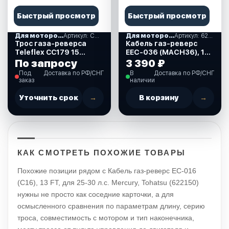
Быстрый просмотр
Быстрый просмотр
Для моторов Mercury
Артикул: ССС179
Для моторов Mercury
Артикул: 622234
Трос газа-реверса
Кабель газ-реверс
Teleflex СС179 15
EEC-036 (MACH36), 14
футов
FT, для Mercury
По запросу
3 390 ₽
Generation II,
Под
Доставка по РФ/СНГ
В
Доставка по РФ/СНГ
Mercruiser (622234)
заказ
наличии
Уточнить срок
→
В корзину
→
КАК СМОТРЕТЬ ПОХОЖИЕ ТОВАРЫ
Похожие позиции рядом с Кабель газ-реверс EC-016
(C16), 13 FT, для 25-30 л.с. Mercury, Tohatsu (622150)
нужны не просто как соседние карточки, а для
осмысленного сравнения по параметрам длину, серию
троса, совместимость с мотором и тип наконечника,