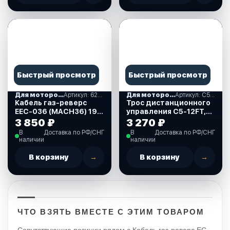
Быстрый просмотр
Быстрый просмотр
Для моторов Mercury
Артикул: 622239
Для моторов Mercury
Артикул: C5-12FT-MR
Кабель газ-реверс
Трос дистанционного
EEC-036 (MACH36) 19
управления C5-12FT,
FT, для Mercury
Marine Rocket (C5-
3 850 ₽
3 270 ₽
Generation II,
12FT-MR)
В
Доставка по РФ/СНГ
В
Доставка по РФ/СНГ
Mercruiser (622239)
наличии
наличии
В корзину
→
В корзину
→
ЧТО ВЗЯТЬ ВМЕСТЕ С ЭТИМ ТОВАРОМ