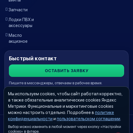
Запчасти
Лодки ПВХ и
аксессуары
Масло
акцизное
Быстрый контакт
ОСТАВИТЬ ЗАЯВКУ
Пишите в мессенджеры, отвечаем в рабочее время.
Мы используем cookies, чтобы сайт работал корректно,
WhatsApp Краснодар
Telegram
а также обязательные аналитические cookies Яндекс
Метрики. Функциональные и маркетинговые cookies
можно настроить отдельно. Подробнее в
политике
конфиденциальности
и
пользовательском соглашении
.
Согласие на обработку персональных
Выбор можно изменить в любой момент через кнопку «Настройки
данных
cookies» в футере.