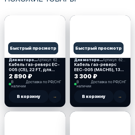
Быстрый просмотр
Быстрый просмотр
Для моторов Mercury
Артикул: 622041
Для моторов Mercury
Артикул: 622060
Кабель газ-реверс EC-
Кабель газ-реверс
005 (С5), 22 FT, для
EEC-005 (MACH5), 13
Mercury, Mariner
FT, для Mercury,
2 890 ₽
3 300 ₽
(622041)
Mariner (622060)
В
Доставка по РФ/СНГ
В
Доставка по РФ/СНГ
наличии
наличии
В корзину
→
В корзину
→