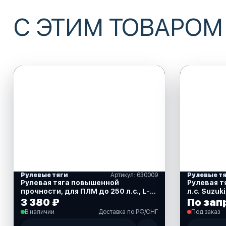
С ЭТИМ ТОВАРОМ
Рулевые тяги
Артикул: 630009
Рулевые т
Рулевая тяга повышенной
Рулевая т
прочности, для ПЛМ до 250 л.с., L-
л.с. Suzuk
0002 (630009)
3 380 ₽
По зап
В наличии
Доставка по РФ/СНГ
Под заказ