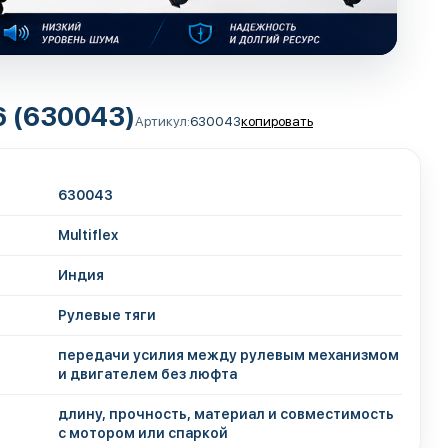
6 (630043)
Артикул:
630043
копировать
630043
Multiflex
Индия
Рулевые тяги
передачи усилия между рулевым механизмом
и двигателем без люфта
длину, прочность, материал и совместимость
с мотором или спаркой