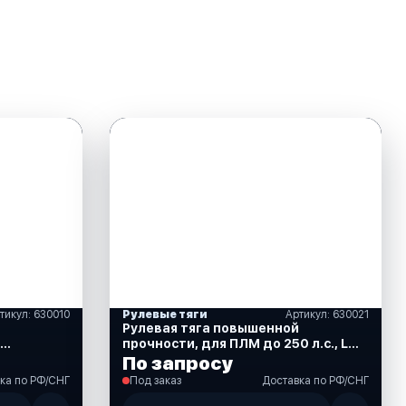
тикул: 630010
Рулевые тяги
Артикул: 630021
Рулевая тяга повышенной
прочности, для ПЛМ до 250 л.с., LM-
010)
L-0005 (630021)
По запросу
ка по РФ/СНГ
Под заказ
Доставка по РФ/СНГ