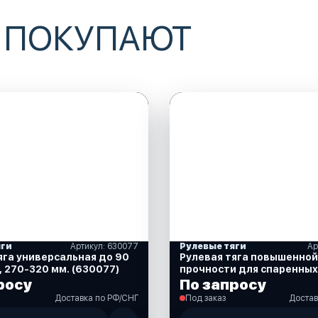
 ПОКУПАЮТ
яги
Артикул: 630077
Рулевые тяги
Ар
яга универсальная до 90
Рулевая тяга повышенной
i, 270-320 мм. (630077)
прочности для спаренных
двигателей, 800мм. (630
росу
По запросу
Доставка по РФ/СНГ
Под заказ
Достав