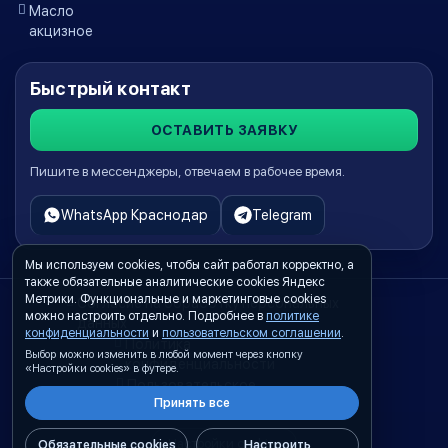
Масло
акцизное
Быстрый контакт
ОСТАВИТЬ ЗАЯВКУ
Пишите в мессенджеры, отвечаем в рабочее время.
WhatsApp Краснодар
Telegram
Мы используем cookies, чтобы сайт работал корректно, а
также обязательные аналитические cookies Яндекс
Метрики. Функциональные и маркетинговые cookies
Согласие на обработку персональных
можно настроить отдельно. Подробнее в
политике
данных
конфиденциальности
и
пользовательском соглашении
.
Политика
Выбор можно изменить в любой момент через кнопку
конфиденциальности
«Настройки cookies» в футере.
Пользовательское
Принять все
соглашение
Настройки cookies
Обязательные cookies
Настроить