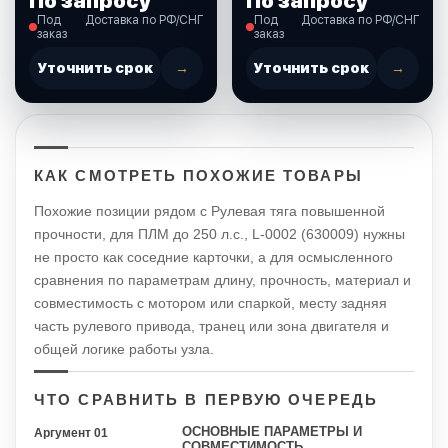
По запросу
По запросу
спаренных
моторов Yamaha, LM-
Под
Доставка по РФ/СНГ
Под
Доставка по РФ/СНГ
двигателей, 800мм.
L-6 (630043)
заказ
заказ
(630010)
Уточнить срок
→
Уточнить срок
→
КАК СМОТРЕТЬ ПОХОЖИЕ ТОВАРЫ
Похожие позиции рядом с Рулевая тяга повышенной
прочности, для ПЛМ до 250 л.с., L-0002 (630009) нужны
не просто как соседние карточки, а для осмысленного
сравнения по параметрам длину, прочность, материал и
совместимость с мотором или спаркой, месту задняя
часть рулевого привода, транец или зона двигателя и
общей логике работы узла.
ЧТО СРАВНИТЬ В ПЕРВУЮ ОЧЕРЕДЬ
ОСНОВНЫЕ ПАРАМЕТРЫ И
Аргумент 01
СОВМЕСТИМОСТЬ