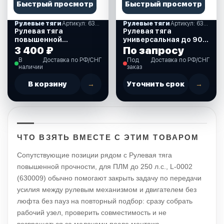
Быстрый просмотр
Быстрый просмотр
Рулевые тяги
Артикул: 630008
Рулевые тяги
Артикул: 630077
Рулевая тяга
Рулевая тяга
повышенной
универсальная до 90
прочности из
л.с. Suzuki, 270-320
3 400 ₽
По запросу
нержавеющей стали,
мм. (630077)
В
Доставка по РФ/СНГ
Под
Доставка по РФ/СНГ
для ПЛМ до 250 л.с.
наличии
заказ
,LM-L-0001 (630008)
В корзину
→
Уточнить срок
→
ЧТО ВЗЯТЬ ВМЕСТЕ С ЭТИМ ТОВАРОМ
Сопутствующие позиции рядом с Рулевая тяга
повышенной прочности, для ПЛМ до 250 л.с., L-0002
(630009) обычно помогают закрыть задачу по передачи
усилия между рулевым механизмом и двигателем без
люфта без пауз на повторный подбор: сразу собрать
рабочий узел, проверить совместимость и не