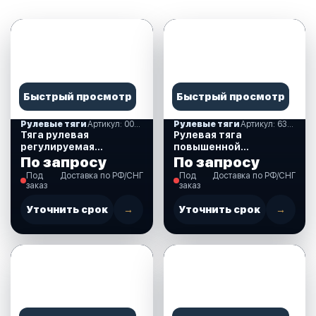
Быстрый просмотр
Быстрый просмотр
Рулевые тяги
Артикул: 00159940
Рулевые тяги
Артикул: 630021
Тяга рулевая
Рулевая тяга
регулируемая
повышенной
универсальная, 260-
прочности, для ПЛМ
По запросу
По запросу
310 мм (370621)
до 250 л.с., LM-L-0005
Под
Доставка по РФ/СНГ
Под
Доставка по РФ/СНГ
(630021)
заказ
заказ
Уточнить срок
→
Уточнить срок
→