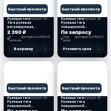
Быстрый просмотр
Быстрый просмотр
Рулевые тяги
Артикул: 90003
Рулевые тяги
Артикул: 630044
Тяга рулевая
Рулевая тяга
регулируемая
повышенной
разборная, 300-340
прочности для
2 390 ₽
По запросу
мм. (90003)
спаренных
В
Доставка по РФ/СНГ
Под
Доставка по РФ/СНГ
двигателей, 600 мм.,
наличии
заказ
Т-2 (630044)
В корзину
→
Уточнить срок
→
Быстрый просмотр
Быстрый просмотр
Рулевые тяги
Артикул: 630010
Рулевые тяги
Артикул: 630043
Рулевая тяга
Рулевая тяга
повышенной
повышкнной
прочности для
прочности для