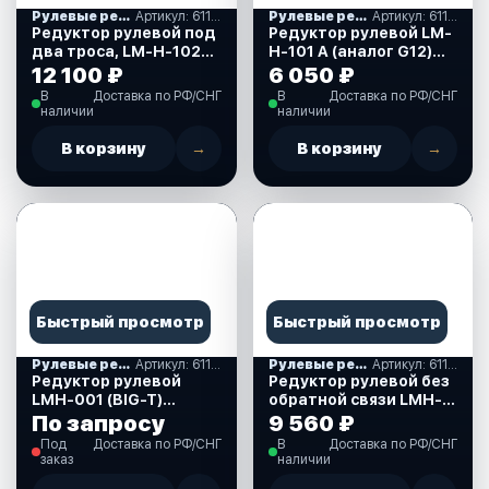
Рулевые редукторы, комплекты и накладки
Артикул: 611002
Рулевые редукторы, комплекты и накладки
Артикул: 611012
Редуктор рулевой под
Редуктор рулевой LM-
два троса, LM-H-102
H-101 A (аналог G12)
(Т-72 FC) (611002)
(611012)
12 100 ₽
6 050 ₽
В
Доставка по РФ/СНГ
В
Доставка по РФ/СНГ
наличии
наличии
В корзину
→
В корзину
→
Быстрый просмотр
Быстрый просмотр
Рулевые редукторы, комплекты и накладки
Артикул: 611007
Рулевые редукторы, комплекты и накладки
Артикул: 611013
Редуктор рулевой
Редуктор рулевой без
LMH-001 (BIG-T)
обратной связи LMH-
(611007)
101-NR (611013)
По запросу
9 560 ₽
Под
Доставка по РФ/СНГ
В
Доставка по РФ/СНГ
заказ
наличии