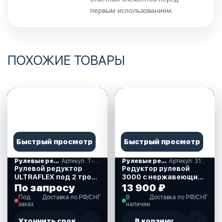
первым использованием.
ПОХОЖИЕ ТОВАРЫ
Быстрый просмотр
Быстрый просмотр
Рулевые редукторы, комплекты и накладки
Артикул: T-72FC
Рулевые редукторы, комплекты и накладки
Артикул: 315011
Рулевой редуктор
Редуктор рулевой
ULTRAFLEX под 2 троса
3000 с нержавеющим
(T-72FC)
тросом 11 футов
По запросу
13 900 ₽
(3,35м) (315011)
Под
Доставка по РФ/СНГ
В
Доставка по РФ/СНГ
заказ
наличии
Уточнить срок
→
В корзину
→