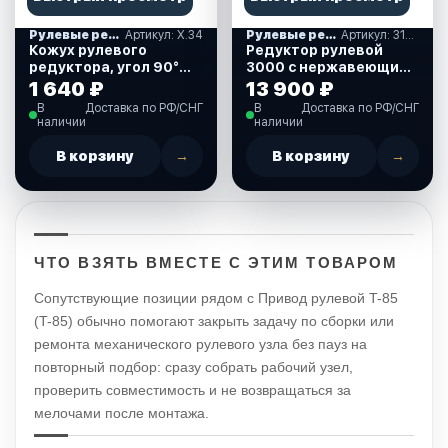
Рулевые редукторы, комплекты и накладки
Артикул: X.34
Рулевые редукторы, комплекты и накладки
Артикул: 315011
Кожух рулевого
Редуктор рулевой
редуктора, угол 90°
3000 с нержавеющим
для T-71FC, T-72FC и T-
тросом 11 футов
1 640 ₽
13 900 ₽
73NRFC (X.34)
(3,35м) (315011)
В
Доставка по РФ/СНГ
В
Доставка по РФ/СНГ
наличии
наличии
В корзину
→
В корзину
→
ЧТО ВЗЯТЬ ВМЕСТЕ С ЭТИМ ТОВАРОМ
Сопутствующие позиции рядом с Привод рулевой T-85
(T-85) обычно помогают закрыть задачу по сборки или
ремонта механического рулевого узла без пауз на
повторный подбор: сразу собрать рабочий узел,
проверить совместимость и не возвращаться за
мелочами после монтажа.