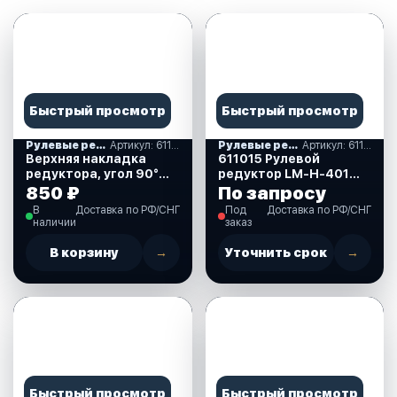
Быстрый просмотр
Быстрый просмотр
Рулевые редукторы, комплекты и накладки
Артикул: 611003
Рулевые редукторы, комплекты и накладки
Артикул: 611015
Верхняя накладка
611015 Рулевой
редуктора, угол 90°
редуктор LM-H-401
(LM-B-1B) (611003)
(без комплекта
850 ₽
По запросу
присоединения)
В
Доставка по РФ/СНГ
Под
Доставка по РФ/СНГ
наличии
заказ
В корзину
→
Уточнить срок
→
Быстрый просмотр
Быстрый просмотр