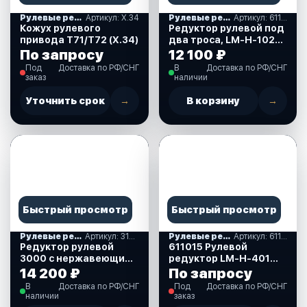
Рулевые редукторы, комплекты и накладки
Артикул: X.34
Рулевые редукторы, комплекты и накладки
Артикул: 611002
Кожух рулевого
Редуктор рулевой под
привода T71/T72 (X.34)
два троса, LM-H-102
(Т-72 FC) (611002)
По запросу
12 100 ₽
Под
Доставка по РФ/СНГ
В
Доставка по РФ/СНГ
заказ
наличии
Уточнить срок
→
В корзину
→
Быстрый просмотр
Быстрый просмотр
Рулевые редукторы, комплекты и накладки
Артикул: 315010
Рулевые редукторы, комплекты и накладки
Артикул: 611015
Редуктор рулевой
611015 Рулевой
3000 с нержавеющим
редуктор LM-H-401
тросом 10 футов
(без комплекта
14 200 ₽
По запросу
(3,05м) (315010)
присоединения)
В
Доставка по РФ/СНГ
Под
Доставка по РФ/СНГ
наличии
заказ