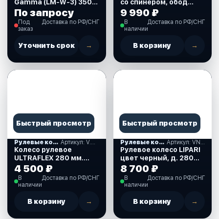
Gamma (LM-W-3) 350
со спинером, обод
мм, (черное) 613026_2
черный, спицы
По запросу
9 990 ₽
серебяные, д. 280 мм.
Под
Доставка по РФ/СНГ
В
Доставка по РФ/СНГ
(VN828050-01)
заказ
наличии
Уточнить срок
→
В корзину
→
Быстрый просмотр
Быстрый просмотр
Рулевые колеса, спиннеры
Артикул: V.45W
Рулевые колеса, спиннеры
Артикул: VN828022-01
Колесо рулевое
Рулевое колесо LIPARI
ULTRAFLEX 280 мм.
цвет черный, д. 280
белое. (V.45W)
мм. (VN828022-01)
4 500 ₽
8 700 ₽
В
Доставка по РФ/СНГ
В
Доставка по РФ/СНГ
наличии
наличии
В корзину
→
В корзину
→