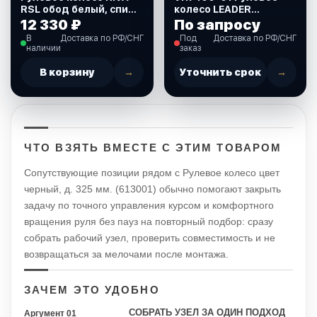
RSL обод белый, спицы
колесо LEADER
серебряные, д. 320 мм.
TANEGUM обод
12 330 ₽
По запросу
(VN732022-08)
черный, спицы серебр.
В
Доставка по РФ/СНГ
Под
Доставка по РФ/СНГ
д. 400 мм
наличии
заказ
В корзину
→
Уточнить срок
→
ЧТО ВЗЯТЬ ВМЕСТЕ С ЭТИМ ТОВАРОМ
Сопутствующие позиции рядом с Рулевое колесо цвет
черный, д. 325 мм. (613001) обычно помогают закрыть
задачу по точного управления курсом и комфортного
вращения руля без пауз на повторный подбор: сразу
собрать рабочий узел, проверить совместимость и не
возвращаться за мелочами после монтажа.
ЗАЧЕМ ЭТО УДОБНО
СОБРАТЬ УЗЕЛ ЗА ОДИН ПОДХОД
Аргумент 01