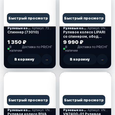
Быстрый просмотр
Быстрый просмотр
Рулевые колеса, спиннеры
Артикул: 73010
Рулевые колеса, спиннеры
Артикул: VN828050-01
Спиннер (73010)
Рулевое колесо LIPARI
со спинером, обод
черный, спицы
1 350 ₽
9 990 ₽
серебяные, д. 280 мм.
В
Доставка по РФ/СНГ
В
Доставка по РФ/СНГ
(VN828050-01)
наличии
наличии
В корзину
→
В корзину
→
Быстрый просмотр
Быстрый просмотр
Рулевые колеса, спиннеры
Артикул: VN732022-08
Рулевые колеса, спиннеры
Артикул: VN7400-01
Рулевое колесо RIVA
VN7400-01 Рулевое