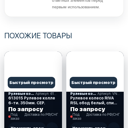
ответных элементов перед
первым использованием.
ПОХОЖИЕ ТОВАРЫ
Быстрый просмотр
Быстрый просмотр
Рулевые колеса, спиннеры
Артикул: 613015
Рулевые колеса, спиннеры
Артикул: VN735022-08
613015 Рулевое колле
Рулевое колесо RIVA
6-ти. 350мм. СЕР.
RSL обод белый, спицы
серебряные. д. 360 мм.
По запросу
По запросу
(VN735022-08)
Под
Доставка по РФ/СНГ
Под
Доставка по РФ/СНГ
заказ
заказ