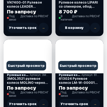
VN7400-01 Рулевое
Рулевое колесо LIPARI
колесо LEADER
со спинером, обод
TANEGUM обод
белый, спицы
По запросу
8 700 ₽
черный, спицы серебр.
серебяные, д. 280 мм.
Под
Доставка по РФ/СНГ
В
Доставка по РФ/СНГ
д. 400 мм
(VN828050-08)
заказ
наличии
Уточнить срок
→
В корзину
→
Быстрый просмотр
Быстрый просмотр
Рулевые колеса, спиннеры
Артикул: 3MOL3521
Рулевые колеса, спиннеры
Артикул: 613024
3MOL3521 рулевое
613024 Рулевое
колесо MOLINO черное,
колесо LM-W-00001
д.350 мм
(350 мм.,белое)
По запросу
По запросу
Под
Доставка по РФ/СНГ
Под
Доставка по РФ/СНГ
заказ
заказ
Уточнить срок
→
Уточнить срок
→