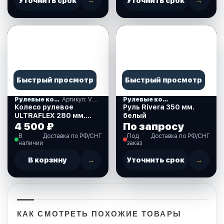
Уточнить срок
→
Уточнить срок
→
Быстрый просмотр
Быстрый просмотр
Рулевые колеса, спиннеры
Артикул: V.45W
Рулевые колеса, спиннеры
Колесо рулевое
Руль Rivera 350 мм.
ULTRAFLEX 280 мм.
белый
белое. (V.45W)
4 500 ₽
По запросу
В
Доставка по РФ/СНГ
Под
Доставка по РФ/СНГ
наличии
заказ
В корзину
→
Уточнить срок
→
КАК СМОТРЕТЬ ПОХОЖИЕ ТОВАРЫ