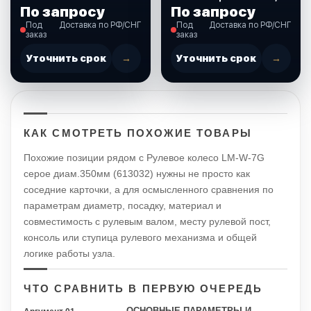
обод белый, спицы
350 мм. (00178282)
По запросу
По запросу
серебр. д. 360 мм
(45-151-03)
Под
Доставка по РФ/СНГ
Под
Доставка по РФ/СНГ
заказ
заказ
Уточнить срок
→
Уточнить срок
→
КАК СМОТРЕТЬ ПОХОЖИЕ ТОВАРЫ
Похожие позиции рядом с Рулевое колесо LM-W-7G
серое диам.350мм (613032) нужны не просто как
соседние карточки, а для осмысленного сравнения по
параметрам диаметр, посадку, материал и
совместимость с рулевым валом, месту рулевой пост,
консоль или ступица рулевого механизма и общей
логике работы узла.
ЧТО СРАВНИТЬ В ПЕРВУЮ ОЧЕРЕДЬ
ОСНОВНЫЕ ПАРАМЕТРЫ И