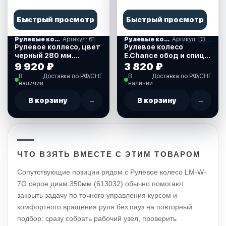
Быстрый просмотр
Быстрый просмотр
Рулевые колеса, спиннеры
Артикул: 613020
Рулевые колеса, спиннеры
Артикул: D33_EC
Рулевое коллесо, цвет
Рулевое колесо
черный 280 мм.
E.Chance обод и спицы
(613020)
черные, д. 330 мм.
9 920 ₽
3 820 ₽
(D33_EC)
В
Доставка по РФ/СНГ
В
Доставка по РФ/СНГ
наличии
наличии
В корзину
→
В корзину
→
ЧТО ВЗЯТЬ ВМЕСТЕ С ЭТИМ ТОВАРОМ
Сопутствующие позиции рядом с Рулевое колесо LM-W-
7G серое диам.350мм (613032) обычно помогают
закрыть задачу по точного управления курсом и
комфортного вращения руля без пауз на повторный
подбор: сразу собрать рабочий узел, проверить