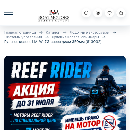
Главная страница
Каталог
Лодочные аксессуары
Системы управления
Рулевые колеса, спиннеры
Рулевое колесо LM-W-7G серое диам.350мм (613032)