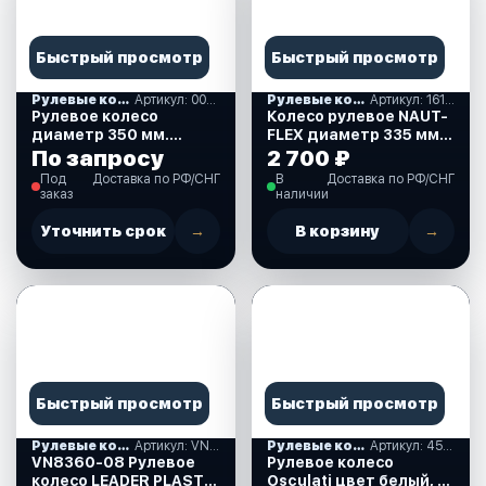
Быстрый просмотр
Быстрый просмотр
Рулевые колеса, спиннеры
Артикул: 00178352
Рулевые колеса, спиннеры
Артикул: 161-A2
Рулевое колесо
Колесо рулевое NAUT-
диаметр 350 мм.
FLEX диаметр 335 мм.
(73050-BK)
(161-A2)
По запросу
2 700 ₽
Под
Доставка по РФ/СНГ
В
Доставка по РФ/СНГ
заказ
наличии
Уточнить срок
→
В корзину
→
Быстрый просмотр
Быстрый просмотр
Рулевые колеса, спиннеры
Артикул: VN8360-08
Рулевые колеса, спиннеры
Артикул: 45-151-03
VN8360-08 Рулевое
Рулевое колесо
колесо LEADER PLAST
Osculati цвет белый, д.