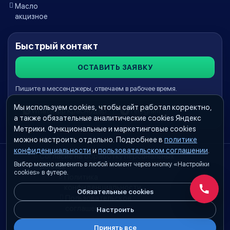
Масло
акцизное
Быстрый контакт
ОСТАВИТЬ ЗАЯВКУ
Пишите в мессенджеры, отвечаем в рабочее время.
Мы используем cookies, чтобы сайт работал корректно,
WhatsApp Краснодар
Telegram
а также обязательные аналитические cookies Яндекс
Метрики. Функциональные и маркетинговые cookies
можно настроить отдельно. Подробнее в
политике
конфиденциальности
и
пользовательском соглашении
.
Согласие на обработку персональных
Выбор можно изменить в любой момент через кнопку «Настройки
данных
cookies» в футере.
Политика
конфиденциальности
Обязательные cookies
Обратн
Пользовательское
соглашение
Настроить
Принять все
Настройки cookies