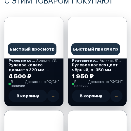
С ЭТИМ ТОВАРОМ ПОКУПАЮТ
Быстрый просмотр
Быстрый просмотр
Рулевые колеса, спиннеры
Артикул: 73056-02SL
Рулевые колеса, спиннеры
Артикул: 613007
Рулевое колесо
Рулевое колесо цвет
диаметр 320 мм.
чёрный, д. 350 мм.
(73056-02SL)
(613007)
4 500 ₽
1 950 ₽
В
Доставка по РФ/СНГ
В
Доставка по РФ/СНГ
наличии
наличии
В корзину
→
В корзину
→