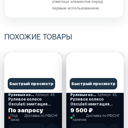
ответных элементов перед
первым использованием.
ПОХОЖИЕ ТОВАРЫ
Быстрый просмотр
Быстрый просмотр
Рулевые колеса, спиннеры
Артикул: 45-171-35
Рулевые колеса, спиннеры
Артикул: 45-173-35
Рулевое колесо
Рулевое колесо
Osculati эмитация
Osculati имитация
кожи, цвет черный, д.
кожи, цвет белый, д.
По запросу
9 500 ₽
350 мм. (45-171-35)
350 мм. (45-173-35)
Под
Доставка по РФ/СНГ
В
Доставка по РФ/СНГ
заказ
наличии