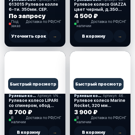
613015 Рулевое колле
Рулевое колесо GIAZZA
6-ти. 350мм. СЕР.
цвет черный, д.350
мм. (3GZA3521)
По запросу
4 500 ₽
Под
Доставка по РФ/СНГ
В
Доставка по РФ/СНГ
заказ
наличии
Уточнить срок
→
В корзину
→
Быстрый просмотр
Быстрый просмотр
Рулевые колеса, спиннеры
Артикул: VN828050-08
Рулевые колеса, спиннеры
Артикул: 4620136032759
Рулевое колесо LIPARI
Рулевое колесо Marine
со спинером, обод
Rocket, 320 мм
белый, спицы
(4620136032759)
8 700 ₽
3 900 ₽
серебяные, д. 280 мм.
В
Доставка по РФ/СНГ
В
Доставка по РФ/СНГ
(VN828050-08)
наличии
наличии
В корзину
→
В корзину
→