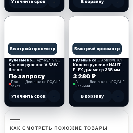
Уточнить срок
→
В корзину
→
Быстрый просмотр
Быстрый просмотр
Рулевые колеса, спиннеры
Артикул: V.33W
Рулевые колеса, спиннеры
Артикул: 161-A11
Колесо рулевое V.33W
Колесо рулевое NAUT-
белое
FLEX диаметр 335 мм.
(161-A11)
По запросу
3 280 ₽
Под
Доставка по РФ/СНГ
В
Доставка по РФ/СНГ
заказ
наличии
Уточнить срок
→
В корзину
→
КАК СМОТРЕТЬ ПОХОЖИЕ ТОВАРЫ