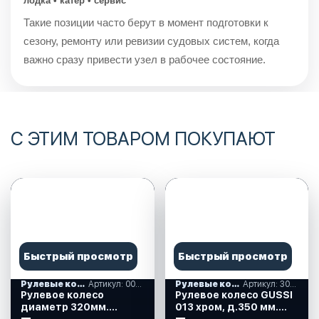
лодка • катер • сервис
Такие позиции часто берут в момент подготовки к
сезону, ремонту или ревизии судовых систем, когда
важно сразу привести узел в рабочее состояние.
С ЭТИМ ТОВАРОМ ПОКУПАЮТ
Быстрый просмотр
Быстрый просмотр
Рулевые колеса, спиннеры
Артикул: 00178349
Рулевые колеса, спиннеры
Артикул: 30133581S
Рулевое колесо
Рулевое колесо GUSSI
диаметр 320мм.
013 хром, д.350 мм.
(73059-01SL)
(30133581S)