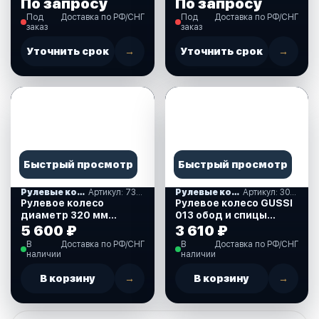
По запросу
По запросу
Под
Доставка по РФ/СНГ
Под
Доставка по РФ/СНГ
заказ
заказ
Уточнить срок
→
Уточнить срок
→
Быстрый просмотр
Быстрый просмотр
Рулевые колеса, спиннеры
Артикул: 73057-01SL
Рулевые колеса, спиннеры
Артикул: 30133521
Рулевое колесо
Рулевое колесо GUSSI
диаметр 320 мм
013 обод и спицы
(73057-01SL)
черные, д. 350 мм.
5 600 ₽
3 610 ₽
(30133521)
В
Доставка по РФ/СНГ
В
Доставка по РФ/СНГ
наличии
наличии
В корзину
→
В корзину
→