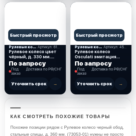
Быстрый просмотр
Быстрый просмотр
Рулевые колеса, спиннеры
Артикул: 613041
Рулевые колеса, спиннеры
Артикул: 45-171-35
Рулевое колесо цвет
Рулевое колесо
чёрный, д. 330 мм.
Osculati эмитация
(613041)
кожи, цвет черный, д.
По запросу
По запросу
350 мм. (45-171-35)
Под
Доставка по РФ/СНГ
Под
Доставка по РФ/СНГ
заказ
заказ
Уточнить срок
→
Уточнить срок
→
КАК СМОТРЕТЬ ПОХОЖИЕ ТОВАРЫ
Похожие позиции рядом с Рулевое колесо черный обод,
стальные спицы, д. 360 мм. (73053-01) нужны не просто