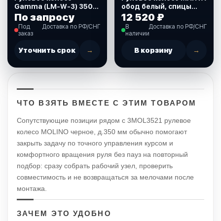
Gamma (LM-W-3) 350
обод белый, спицы
мм, (черное) 613026_2
серебряные, д. 355 мм.
По запросу
12 520 ₽
(VN70551-08)
Под
Доставка по РФ/СНГ
В
Доставка по РФ/СНГ
заказ
наличии
Уточнить срок
→
В корзину
→
ЧТО ВЗЯТЬ ВМЕСТЕ С ЭТИМ ТОВАРОМ
Сопутствующие позиции рядом с 3MOL3521 рулевое
колесо MOLINO черное, д.350 мм обычно помогают
закрыть задачу по точного управления курсом и
комфортного вращения руля без пауз на повторный
подбор: сразу собрать рабочий узел, проверить
совместимость и не возвращаться за мелочами после
монтажа.
ЗАЧЕМ ЭТО УДОБНО