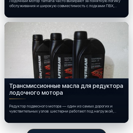
Лодочный мотор Yamaha часто выбирают за понятную логику
обслуживания и широкую совместимость с лодками ПВХ,
катерами и яхтами.
Трансмиссионные масла для редуктора
лодочного мотора
Редуктор подвесного мотора — один из самых дорогих и
чувствительных узлов: шестерни работают под нагрузкой,
подшипники крутятся в постоянной смазке, а рядом всегда
вода и иногда солёная.