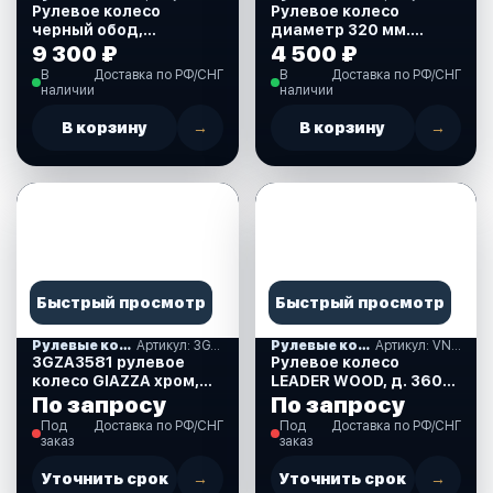
Рулевое колесо
Рулевое колесо
черный обод,
диаметр 320 мм.
стальные спицы, д.
(73056-02SL)
9 300 ₽
4 500 ₽
360 мм. (73053-01)
В
Доставка по РФ/СНГ
В
Доставка по РФ/СНГ
наличии
наличии
В корзину
→
В корзину
→
Быстрый просмотр
Быстрый просмотр
Рулевые колеса, спиннеры
Артикул: 3GZA3581
Рулевые колеса, спиннеры
Артикул: VN7360-33
3GZA3581 рулевое
Рулевое колесо
колесо GIAZZA хром,
LEADER WOOD, д. 360
д.350 мм
мм. (VN7360-33)
По запросу
По запросу
Под
Доставка по РФ/СНГ
Под
Доставка по РФ/СНГ
заказ
заказ
Уточнить срок
→
Уточнить срок
→