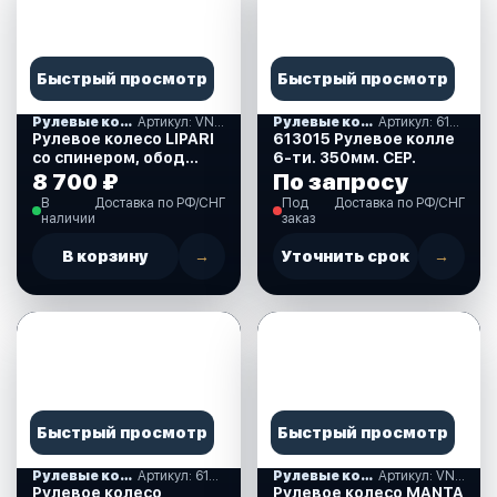
Быстрый просмотр
Быстрый просмотр
Рулевые колеса, спиннеры
Артикул: VN828050-08
Рулевые колеса, спиннеры
Артикул: 613015
Рулевое колесо LIPARI
613015 Рулевое колле
со спинером, обод
6-ти. 350мм. СЕР.
белый, спицы
8 700 ₽
По запросу
серебяные, д. 280 мм.
В
Доставка по РФ/СНГ
Под
Доставка по РФ/СНГ
(VN828050-08)
наличии
заказ
В корзину
→
Уточнить срок
→
Быстрый просмотр
Быстрый просмотр
Рулевые колеса, спиннеры
Артикул: 613026
Рулевые колеса, спиннеры
Артикул: VN70551-08
Рулевое колесо
Рулевое колесо MANTA