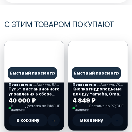
С ЭТИМ ТОВАРОМ ПОКУПАЮТ
Быстрый просмотр
Быстрый просмотр
Пульты управления газ-реверс, аксессуары
Артикул: 67200-93J62-000
Пульты управления газ-реверс, аксессуары
Артикул: 7038256302_ОМ
Пульт дистанционного
Кнопка гидроподьема
управления в сборе
для д/у Yamaha, Omax
для Suzuki 25-250 л.с.
(7038256302_ОМ)
40 000 ₽
4 849 ₽
(67200-93J62-000)
В
Доставка по РФ/СНГ
В
Доставка по РФ/СНГ
наличии
наличии
В корзину
→
В корзину
→