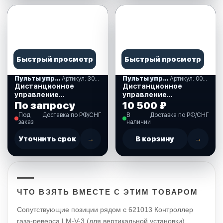
Быстрый просмотр
Быстрый просмотр
Пульты управления газ-реверс, аксессуары
Артикул: 308603
Пульты управления газ-реверс, аксессуары
Артикул: 00073834
Дистанционное
Дистанционное
управление
управление
однорычажное,
универсальное
По запросу
10 500 ₽
Pretech (308603)
черное, B90
Под
Доставка по РФ/СНГ
В
Доставка по РФ/СНГ
(00073834)
заказ
наличии
Уточнить срок
→
В корзину
→
ЧТО ВЗЯТЬ ВМЕСТЕ С ЭТИМ ТОВАРОМ
Сопутствующие позиции рядом с 621013 Контроллер
газа-реверса LM-V-3 (для вертикальной установки)