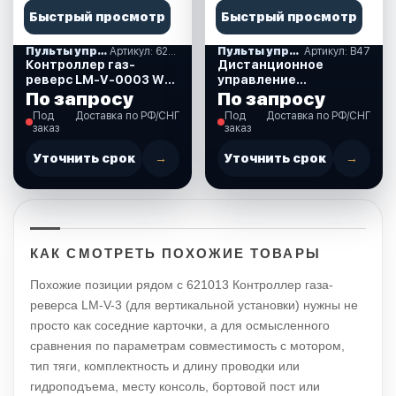
Быстрый просмотр
Быстрый просмотр
Пульты управления газ-реверс, аксессуары
Артикул: 621007
Пульты управления газ-реверс, аксессуары
Артикул: В47
Контроллер газ-
Дистанционное
реверс LM-V-0003 W
управление
(B90) белый 621007
универсальное белое
По запросу
По запросу
(В47)
Под
Доставка по РФ/СНГ
Под
Доставка по РФ/СНГ
заказ
заказ
Уточнить срок
→
Уточнить срок
→
КАК СМОТРЕТЬ ПОХОЖИЕ ТОВАРЫ
Похожие позиции рядом с 621013 Контроллер газа-
реверса LM-V-3 (для вертикальной установки) нужны не
просто как соседние карточки, а для осмысленного
сравнения по параметрам совместимость с мотором,
тип тяги, комплектность и длину проводки или
гидроподъема, месту консоль, бортовой пост или