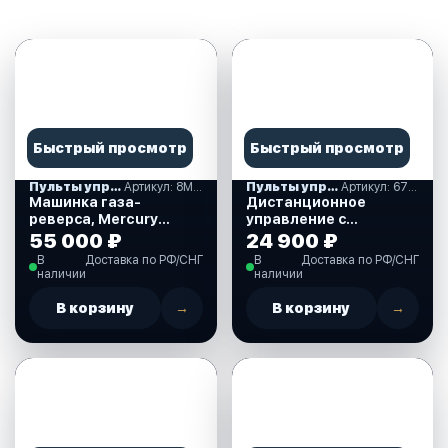
Быстрый просмотр
Быстрый просмотр
Пульты управления газ-реверс, аксессуары
Артикул: 8M0176288
Пульты управления газ-реверс, аксессуары
Артикул: 6720093J50MR
Машинка газа-
Дистанционное
реверса, Mercury
управление с
(нового образца) 20F
гидроподъемом,
55 000 ₽
24 900 ₽
(8M0176288)
толкает газ, Suzuki
В
Доставка по РФ/СНГ
В
Доставка по РФ/СНГ
DF9.9B-250,Marine
наличии
наличии
Rocket(6720093J50MR)
В корзину
→
В корзину
→