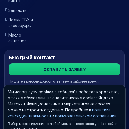
винты
Запчасти
Лодки ПВХ и
аксессуары
Масло
акцизное
Быстрый контакт
ОСТАВИТЬ ЗАЯВКУ
Пишите в мессенджеры, отвечаем в рабочее время.
Мы используем cookies, чтобы сайт работал корректно,
WhatsApp Краснодар
Telegram
а также обязательные аналитические cookies Яндекс
Метрики. Функциональные и маркетинговые cookies
можно настроить отдельно. Подробнее в
политике
конфиденциальности
и
пользовательском соглашении
.
Согласие на обработку персональных
Выбор можно изменить в любой момент через кнопку «Настройки
данных
cookies» в футере.