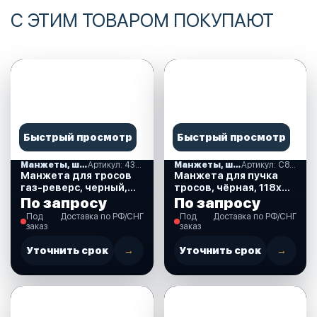
С ЭТИМ ТОВАРОМ ПОКУПАЮТ
Быстрый просмотр
Быстрый просмотр
Манжеты, шланги, гофры
Артикул: 43155
Манжеты, шланги, гофры
Артикул: C88001
Манжета для тросов
Манжета для пучка
газ-реверс, черный,
тросов, чёрная, 118х68
115х52 мм. (43155)
мм. (C88001)
По запросу
По запросу
Под
Доставка по РФ/СНГ
Под
Доставка по РФ/СНГ
заказ
заказ
Уточнить срок
→
Уточнить срок
→