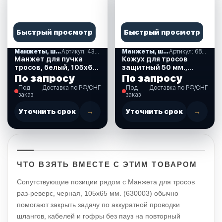
Быстрый просмотр
Быстрый просмотр
Манжеты, шланги, гофры
Артикул: 43754
Манжеты, шланги, гофры
Артикул: 6880_50
Манжет для пучка
Кожух для тросов
тросов, белый, 105х68
защитный 50 мм.,
мм. (43754)
пластмассовый
По запросу
По запросу
(6880_50)
Под
Доставка по РФ/СНГ
Под
Доставка по РФ/СНГ
заказ
заказ
Уточнить срок
→
Уточнить срок
→
ЧТО ВЗЯТЬ ВМЕСТЕ С ЭТИМ ТОВАРОМ
Сопутствующие позиции рядом с Манжета для тросов
раз-реверс, черная, 105х65 мм. (630003) обычно
помогают закрыть задачу по аккуратной проводки
шлангов, кабелей и гофры без пауз на повторный