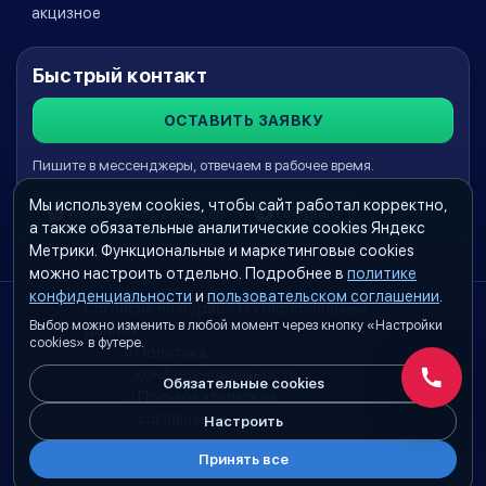
акцизное
Быстрый контакт
ОСТАВИТЬ ЗАЯВКУ
Пишите в мессенджеры, отвечаем в рабочее время.
Мы используем cookies, чтобы сайт работал корректно,
WhatsApp Краснодар
Telegram
а также обязательные аналитические cookies Яндекс
Метрики. Функциональные и маркетинговые cookies
можно настроить отдельно. Подробнее в
политике
конфиденциальности
и
пользовательском соглашении
.
Согласие на обработку персональных
Выбор можно изменить в любой момент через кнопку «Настройки
данных
cookies» в футере.
Политика
конфиденциальности
Обязательные cookies
Обратн
Пользовательское
соглашение
Настроить
Принять все
Настройки cookies