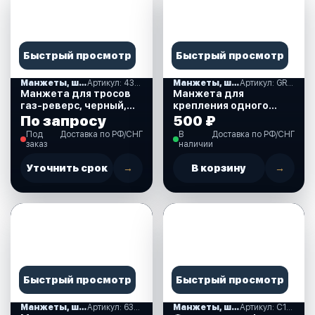
Быстрый просмотр
Быстрый просмотр
Манжеты, шланги, гофры
Артикул: 43155
Манжеты, шланги, гофры
Артикул: GR 1602 G
Манжета для тросов
Манжета для
газ-реверс, черный,
крепления одного
115х52 мм. (43155)
троса, серая, 105х65
По запросу
500 ₽
мм.(630035)
Под
Доставка по РФ/СНГ
В
Доставка по РФ/СНГ
заказ
наличии
Уточнить срок
→
В корзину
→
Быстрый просмотр
Быстрый просмотр
Манжеты, шланги, гофры
Артикул: 630066
Манжеты, шланги, гофры
Артикул: C16319