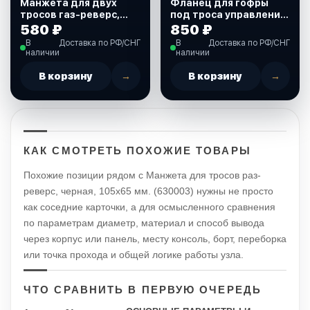
Манжета для двух
Фланец для гофры
тросов газ-реверс,
под троса управления
белая, 105 мм.
(C16319)
580 ₽
850 ₽
(630066)
В
Доставка по РФ/СНГ
В
Доставка по РФ/СНГ
наличии
наличии
В корзину
→
В корзину
→
КАК СМОТРЕТЬ ПОХОЖИЕ ТОВАРЫ
Похожие позиции рядом с Манжета для тросов раз-
реверс, черная, 105х65 мм. (630003) нужны не просто
как соседние карточки, а для осмысленного сравнения
по параметрам диаметр, материал и способ вывода
через корпус или панель, месту консоль, борт, переборка
или точка прохода и общей логике работы узла.
ЧТО СРАВНИТЬ В ПЕРВУЮ ОЧЕРЕДЬ