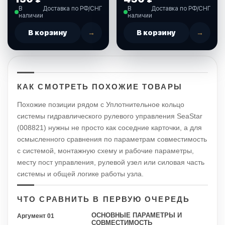
рулевого управления
рулевого управления
В
Доставка по РФ/СНГ
В
Доставка по РФ/СНГ
SeaStar (029620)
SeaStar (225320)
наличии
наличии
В корзину
→
В корзину
→
КАК СМОТРЕТЬ ПОХОЖИЕ ТОВАРЫ
Похожие позиции рядом с Уплотнительное кольцо
системы гидравлического рулевого управления SeaStar
(008821) нужны не просто как соседние карточки, а для
осмысленного сравнения по параметрам совместимость
с системой, монтажную схему и рабочие параметры,
месту пост управления, рулевой узел или силовая часть
системы и общей логике работы узла.
ЧТО СРАВНИТЬ В ПЕРВУЮ ОЧЕРЕДЬ
ОСНОВНЫЕ ПАРАМЕТРЫ И
Аргумент 01
СОВМЕСТИМОСТЬ