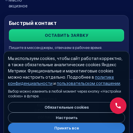
акцизное
Быстрый контакт
ОСТАВИТЬ ЗАЯВКУ
Пишите в мессенджеры, отвечаем в рабочее время.
Мы используем cookies, чтобы сайт работал корректно,
WhatsApp Краснодар
Telegram
а также обязательные аналитические cookies Яндекс
Метрики. Функциональные и маркетинговые cookies
можно настроить отдельно. Подробнее в
политике
конфиденциальности
и
пользовательском соглашении
.
Согласие на обработку персональных
Выбор можно изменить в любой момент через кнопку «Настройки
данных
cookies» в футере.
Политика
конфиденциальности
Обязательные cookies
Обратн
Пользовательское
соглашение
Настроить
Принять все
Настройки cookies