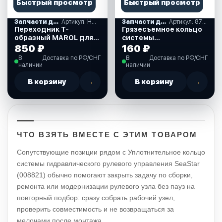
Быстрый просмотр
Быстрый просмотр
Запчасти для гидравличнских систем рулевого управления
Артикул: HTPF1/4
Запчасти для гидравличнских систем рулевого управления
Артикул: 872018
Переходник Т-
Грязесъемное кольцо
образный MAROL для
системы
системы
гидравлического
850 ₽
160 ₽
гидравлического
рулевого управления
В
Доставка по РФ/СНГ
В
Доставка по РФ/СНГ
рулевого управления
SeaStar (872018)
наличии
наличии
(HTPF1/4)
В корзину
→
В корзину
→
ЧТО ВЗЯТЬ ВМЕСТЕ С ЭТИМ ТОВАРОМ
Сопутствующие позиции рядом с Уплотнительное кольцо
системы гидравлического рулевого управления SeaStar
(008821) обычно помогают закрыть задачу по сборки,
ремонта или модернизации рулевого узла без пауз на
повторный подбор: сразу собрать рабочий узел,
проверить совместимость и не возвращаться за
мелочами после монтажа.