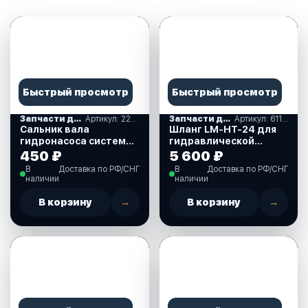
Быстрый просмотр
Быстрый просмотр
Запчасти для гидравличнских систем рулевого управления
Артикул: 225320
Запчасти для гидравличнских систем рулевого управления
Артикул: 611023
Сальник вала
Шланг LM-HT-24 для
гидронасоса системы
гидравлической
гидравлического
рулевой системы
450 ₽
5 600 ₽
рулевого управления
Multisteer (Multiflex)
В
Доставка по РФ/СНГ
В
Доставка по РФ/СНГ
SeaStar (225320)
(один шланг 7,5 м)
наличии
наличии
(611023)
В корзину
→
В корзину
→