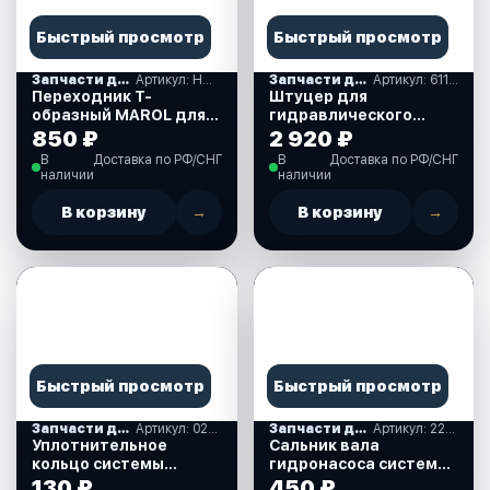
Быстрый просмотр
Быстрый просмотр
Запчасти для гидравличнских систем рулевого управления
Артикул: HTPF1/4
Запчасти для гидравличнских систем рулевого управления
Артикул: 611038
Переходник Т-
Штуцер для
образный MAROL для
гидравлического
системы
цилиндра тройной,
850 ₽
2 920 ₽
гидравлического
9/16, 9/16, 1/2 (611038)
В
Доставка по РФ/СНГ
В
Доставка по РФ/СНГ
рулевого управления
наличии
наличии
(HTPF1/4)
В корзину
→
В корзину
→
Быстрый просмотр
Быстрый просмотр
Запчасти для гидравличнских систем рулевого управления
Артикул: 029620
Запчасти для гидравличнских систем рулевого управления
Артикул: 225320
Уплотнительное
Сальник вала
кольцо системы
гидронасоса системы
гидравлического
гидравлического
130 ₽
450 ₽