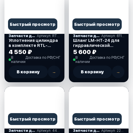
Быстрый просмотр
Быстрый просмотр
Запчасти для гидравличнских систем рулевого управления
Артикул: RTL-1200658
Запчасти для гидравличнских систем рулевого управления
Артикул: 611023
Уплотнения цилиндра
Шланг LM-HT-24 для
в комплекте RTL-
гидравлической
1200658
рулевой системы
4 550 ₽
5 600 ₽
Multisteer (Multiflex)
В
Доставка по РФ/СНГ
В
Доставка по РФ/СНГ
(один шланг 7,5 м)
наличии
наличии
(611023)
В корзину
→
В корзину
→
Быстрый просмотр
Быстрый просмотр
Запчасти для гидравличнских систем рулевого управления
Артикул: 441300
Запчасти для гидравличнских систем рулевого управления
Артикул: 225320