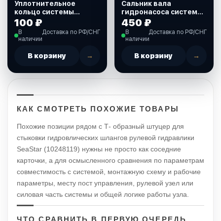
Уплотнительное
Сальник вала
кольцо системы
гидронасоса системы
гидравлического
гидравлического
100 ₽
450 ₽
рулевого управления
рулевого управления
В
Доставка по РФ/СНГ
В
Доставка по РФ/СНГ
SeaStar (441300)
SeaStar (225320)
наличии
наличии
В корзину
→
В корзину
→
КАК СМОТРЕТЬ ПОХОЖИЕ ТОВАРЫ
Похожие позиции рядом с Т- образный штуцер для
стыковки гидровлических шлангов рулевой гидравлики
SeaStar (10248119) нужны не просто как соседние
карточки, а для осмысленного сравнения по параметрам
совместимость с системой, монтажную схему и рабочие
параметры, месту пост управления, рулевой узел или
силовая часть системы и общей логике работы узла.
ЧТО СРАВНИТЬ В ПЕРВУЮ ОЧЕРЕДЬ