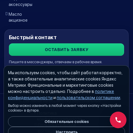
аксессуары
Масло
акцизное
Быстрый контакт
ОСТАВИТЬ ЗАЯВКУ
Пишите в мессенджеры, отвечаем в рабочее время.
Мы используем cookies, чтобы сайт работал корректно,
WhatsApp Краснодар
Telegram
а также обязательные аналитические cookies Яндекс
Метрики. Функциональные и маркетинговые cookies
можно настроить отдельно. Подробнее в
политике
конфиденциальности
и
пользовательском соглашении
.
Согласие на обработку персональных
Выбор можно изменить в любой момент через кнопку «Настройки
данных
cookies» в футере.
Политика
конфиденциальности
Обязательные cookies
Обратн
Пользовательское
соглашение
Настроить