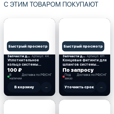
С ЭТИМ ТОВАРОМ ПОКУПАЮТ
Быстрый просмотр
Быстрый просмотр
Запчасти для гидравличнских систем рулевого управления
Артикул: 441300
Запчасти для гидравличнских систем рулевого управления
Артикул: 611041
Уплотнительное
Концевые фитинги для
кольцо системы
шлангов системы
гидравлического
гидравлического
100 ₽
По запросу
рулевого управления
рулевого управления
В
Доставка по РФ/СНГ
Под
Доставка по РФ/СНГ
SeaStar (441300)
Multiflex (611041)
наличии
заказ
В корзину
→
Уточнить срок
→