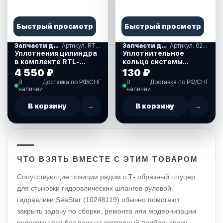
Быстрый просмотр
Быстрый просмотр
Запчасти для гидравличнских систем рулевого управления
Артикул: RTL-1200658
Запчасти для гидравличнских систем рулевого управления
Артикул: 029620
Уплотнения цилиндра
Уплотнительное
в комплекте RTL-
кольцо системы
1200658
гидравлического
4 550 ₽
130 ₽
рулевого управления
В
Доставка по РФ/СНГ
В
Доставка по РФ/СНГ
SeaStar (029620)
наличии
наличии
В корзину
→
В корзину
→
ЧТО ВЗЯТЬ ВМЕСТЕ С ЭТИМ ТОВАРОМ
Сопутствующие позиции рядом с Т- образный штуцер
для стыковки гидровлических шлангов рулевой
гидравлики SeaStar (10248119) обычно помогают
закрыть задачу по сборки, ремонта или модернизации
рулевого узла без пауз на повторный подбор: сразу