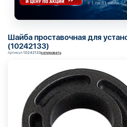
Шайба проставочная для устан
(10242133)
Артикул:
10242133
копировать