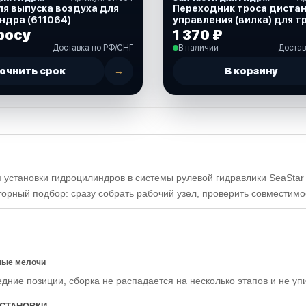
я выпуска воздуха для
Переходник троса диста
ндра (611064)
управления (вилка) для трос
С5 (331125)
росу
1 370 ₽
Доставка по РФ/СНГ
В наличии
Достав
очнить срок
→
В корзину
установки гидроцилиндров в системы рулевой гидравлики SeaStar 
торный подбор: сразу собрать рабочий узел, проверить совместим
ные мелочи
едние позиции, сборка не распадается на несколько этапов и не уп