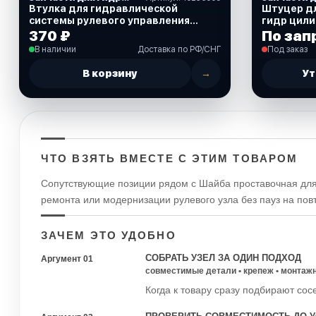
Втулка для гидравлической
Штуцер дл
системы рулевого управления
гидр цили
SeaStar (745920)
370 ₽
По зап
В наличии
Доставка по РФ/СНГ
Под заказ
В корзину
→
Ут
ЧТО ВЗЯТЬ ВМЕСТЕ С ЭТИМ ТОВАРОМ
Сопутствующие позиции рядом с Шайба проставочная для 
ремонта или модернизации рулевого узла без пауз на пов
ЗАЧЕМ ЭТО УДОБНО
СОБРАТЬ УЗЕЛ ЗА ОДИН ПОДХОД
Аргумент 01
совместимые детали • крепеж • монтаж
Когда к товару сразу подбирают сос