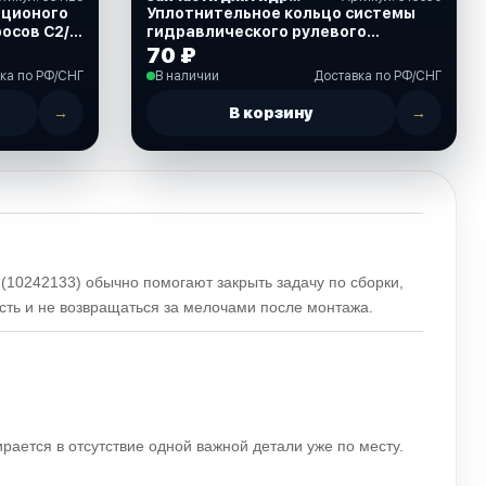
нционого
Уплотнительное кольцо системы
ов С2/
гидравлического рулевого
управления SeaStar (316630)
70 ₽
ка по РФ/СНГ
В наличии
Доставка по РФ/СНГ
→
В корзину
→
(10242133) обычно помогают закрыть задачу по сборки,
ость и не возвращаться за мелочами после монтажа.
ирается в отсутствие одной важной детали уже по месту.