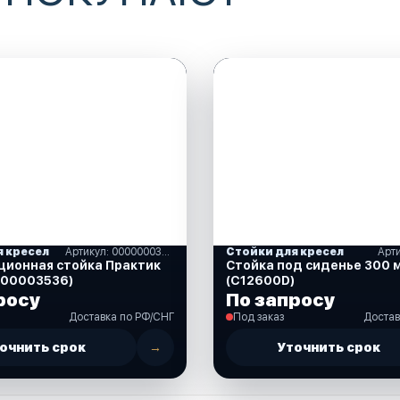
я кресел
Артикул: 00000003536
Стойки для кресел
Арт
ционная стойка Практик
Стойка под сиденье 300 
000003536)
(C12600D)
росу
По запросу
Доставка по РФ/СНГ
Под заказ
Достав
очнить срок
→
Уточнить срок