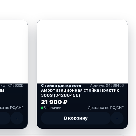
икул: C12600D
Стойки для кресел
Артикул: 34286456
мм
Амортизационная стойка Практик
300S (34286456)
21 900 ₽
ка по РФ/СНГ
В наличии
Доставка по РФ/СНГ
→
В корзину
→