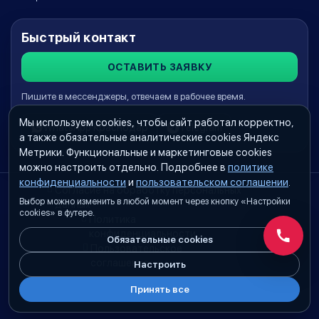
Быстрый контакт
ОСТАВИТЬ ЗАЯВКУ
Пишите в мессенджеры, отвечаем в рабочее время.
Мы используем cookies, чтобы сайт работал корректно,
WhatsApp Краснодар
Telegram
а также обязательные аналитические cookies Яндекс
Метрики. Функциональные и маркетинговые cookies
можно настроить отдельно. Подробнее в
политике
конфиденциальности
и
пользовательском соглашении
.
Согласие на обработку персональных
Выбор можно изменить в любой момент через кнопку «Настройки
данных
cookies» в футере.
Политика
конфиденциальности
Обязательные cookies
Обратн
Пользовательское
соглашение
Настроить
Принять все
Настройки cookies