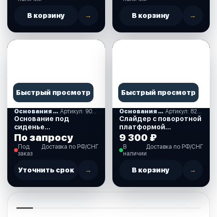
В корзину
→
В корзину
→
Быстрый просмотр
Быстрый просмотр
Основания под сиденья
Артикул: 90071-MR
Основания под сиденья
Артикул: 8267354
Основание под
Слайдер с поворотной
сиденье
платформой
вращающееся, Marine
(8267354)
По запросу
9 300 ₽
Rocket. (90071-MR)
Под
Доставка по РФ/СНГ
В
Доставка по РФ/СНГ
заказ
наличии
Уточнить срок
→
В корзину
→