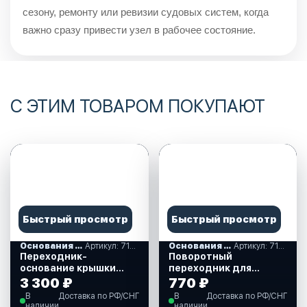
сезону, ремонту или ревизии судовых систем, когда
важно сразу привести узел в рабочее состояние.
С ЭТИМ ТОВАРОМ ПОКУПАЮТ
Быстрый просмотр
Быстрый просмотр
Основания под сиденья
Артикул: 710192
Основания под сиденья
Артикул: 710151
Переходник-
Поворотный
основание крышки
переходник для
столешницы
сидений (710151)
3 300 ₽
770 ₽
тескопической стойки
В
Доставка по РФ/СНГ
В
Доставка по РФ/СНГ
(710192)
наличии
наличии