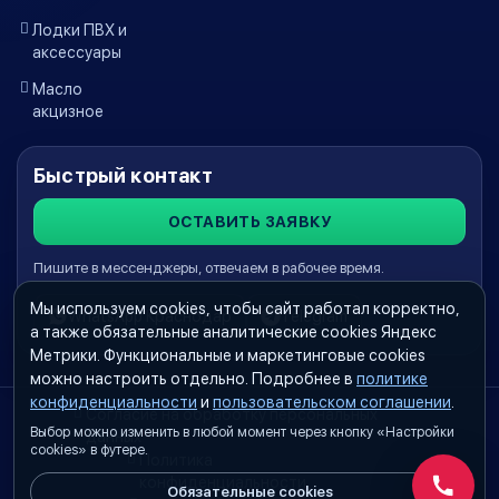
Лодки ПВХ и
аксессуары
Масло
акцизное
Быстрый контакт
ОСТАВИТЬ ЗАЯВКУ
Пишите в мессенджеры, отвечаем в рабочее время.
Мы используем cookies, чтобы сайт работал корректно,
WhatsApp Краснодар
Telegram
а также обязательные аналитические cookies Яндекс
Метрики. Функциональные и маркетинговые cookies
можно настроить отдельно. Подробнее в
политике
конфиденциальности
и
пользовательском соглашении
.
Согласие на обработку персональных
Выбор можно изменить в любой момент через кнопку «Настройки
данных
cookies» в футере.
Политика
конфиденциальности
Обязательные cookies
Обратн