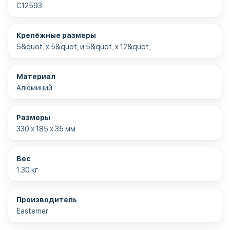
C12593
Крепёжные размеры
5&quot; x 5&quot; и 5&quot; x 12&quot;
Материал
Алюминий
Размеры
330 х 185 х 35 мм
Вес
1.30 кг
Производитель
Easterner