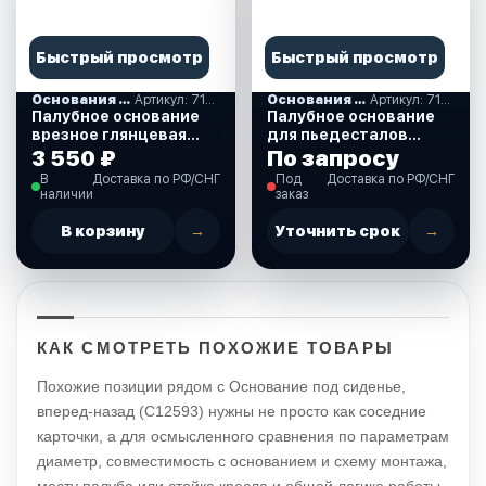
Быстрый просмотр
Быстрый просмотр
Основания под сиденья
Артикул: 710284
Основания под сиденья
Артикул: 710277
Палубное основание
Палубное основание
врезное глянцевая
для пьедесталов
отделка (710284)
PLUG-IN врезное,
3 550 ₽
По запросу
диаметр 223 мм.
В
Доставка по РФ/СНГ
Под
Доставка по РФ/СНГ
(710277)
наличии
заказ
В корзину
→
Уточнить срок
→
КАК СМОТРЕТЬ ПОХОЖИЕ ТОВАРЫ
Похожие позиции рядом с Основание под сиденье,
вперед-назад (C12593) нужны не просто как соседние
карточки, а для осмысленного сравнения по параметрам
диаметр, совместимость с основанием и схему монтажа,
месту палуба или стойка кресла и общей логике работы