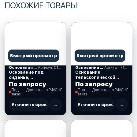
ПОХОЖИЕ ТОВАРЫ
Быстрый просмотр
Быстрый просмотр
Основания под сиденья
Артикул: C12563
Основания под сиденья
Артикул: 710193
Основание под
Основание
сиденье,
телескопической
вращающееся,
стойки столешн.
По запросу
По запросу
нержавеющее
(710193)
Под
Доставка по РФ/СНГ
Под
Доставка по РФ/СНГ
(C12563)
заказ
заказ
Уточнить срок
→
Уточнить срок
→