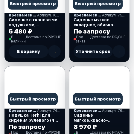
Быстрый просмотр
Быстрый просмотр
Кресла и сиденья
Артикул: 10253851
Кресла и сиденья
Артикул: 75107WC-MR
Сиденье с тканевыми
Сиденье мягкое
подушками,
складное, обивка
"Мореман" камуфляж
винил, цвет черно-
5 480 ₽
По запросу
(10253851)
белый, Deluxe
В
Доставка по РФ/СНГ
Под
Доставка по РФ/СНГ
(75137WC-MR)
наличии
заказ
В корзину
→
Уточнить срок
→
Быстрый просмотр
Быстрый просмотр
Кресла и сиденья
Артикул: 74851
Кресла и сиденья
Артикул: 76236GRC-MR
Подушка Terhi для
Сиденье
сидения рулевого (475
мягкое,красно-
Open FC) 74851
угольный, Special
По запросу
8 970 ₽
(76236GRC-MR)
Под
Доставка по РФ/СНГ
В
Доставка по РФ/СНГ