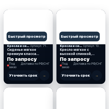
Быстрый просмотр
Быстрый просмотр
Кресла и сиденья
Артикул: 710289
Кресла и сиденья
Артикул: 1040661
Сиденье мягкое
Кресло мягкое с
премиум класса
высокой спинкой,
"Капитан" (710289)
серый/синий (1040661)
По запросу
По запросу
Под
Доставка по РФ/СНГ
Под
Доставка по РФ/СНГ
заказ
заказ
Уточнить срок
→
Уточнить срок
→