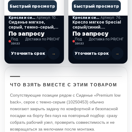
Быстрый просмотр
Быстрый просмотр
Кресла и сиденья
Артикул: 1041633
Кресла и сиденья
Артикул: 76236GBC-MR
Сиденье мягкое,
Кресло мягкое Special
серый, темно-серый,
серый/синий.
FISH PRO (1041633)
(76236GBC-MR)
По запросу
По запросу
Под
Доставка по РФ/СНГ
Под
Доставка по РФ/СНГ
заказ
заказ
Уточнить срок
→
Уточнить срок
→
ЧТО ВЗЯТЬ ВМЕСТЕ С ЭТИМ ТОВАРОМ
Сопутствующие позиции рядом с Сиденье «Premium low
back», серое с темно-серым (10250453) обычно
помогают закрыть задачу по комфортной и безопасной
посадки на борту без пауз на повторный подбор: сразу
собрать рабочий узел, проверить совместимость и не
возвращаться за мелочами после монтажа.