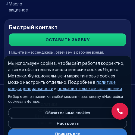
Масло
акцизное
Быстрый контакт
ОСТАВИТЬ ЗАЯВКУ
Пишите в мессенджеры, отвечаем в рабочее время.
Мы используем cookies, чтобы сайт работал корректно,
WhatsApp Краснодар
Telegram
а также обязательные аналитические cookies Яндекс
Метрики. Функциональные и маркетинговые cookies
можно настроить отдельно. Подробнее в
политике
конфиденциальности
и
пользовательском соглашении
.
Согласие на обработку персональных
Выбор можно изменить в любой момент через кнопку «Настройки
данных
cookies» в футере.
Политика
конфиденциальности
Обязательные cookies
Обратн
Пользовательское
соглашение
Настроить
Принять все
Настройки cookies