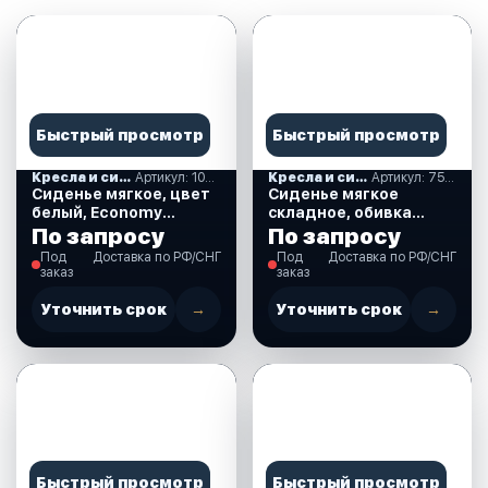
Быстрый просмотр
Быстрый просмотр
Кресла и сиденья
Артикул: 1040649
Кресла и сиденья
Артикул: 75213
Сиденье мягкое, цвет
Сиденье мягкое
белый, Economy
складное, обивка
(1040649)
винил, цвет графит,
По запросу
По запросу
Fishrtman High Back
Под
Доставка по РФ/СНГ
Под
Доставка по РФ/СНГ
(75213)
заказ
заказ
Уточнить срок
→
Уточнить срок
→
Быстрый просмотр
Быстрый просмотр