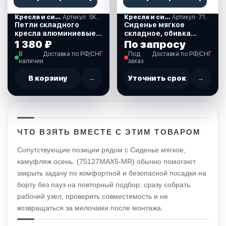
Кресла и сиденья
Артикул: SK250
Кресла и сиденья
Артикул: 710234
Петли складного
Сиденье мягкое
кресла алюминиевые
складное, обивка
черные (SK250)
винил, цвет серо-
1 380 ₽
По запросу
синий, "Круиз"
В
Доставка по РФ/СНГ
Под
Доставка по РФ/СНГ
(710234)
наличии
заказ
В корзину
→
Уточнить срок
→
ЧТО ВЗЯТЬ ВМЕСТЕ С ЭТИМ ТОВАРОМ
Сопутствующие позиции рядом с Сиденье мягкое,
камуфляж осень. (75127MAX5-MR) обычно помогают
закрыть задачу по комфортной и безопасной посадки на
борту без пауз на повторный подбор: сразу собрать
рабочий узел, проверить совместимость и не
возвращаться за мелочами после монтажа.