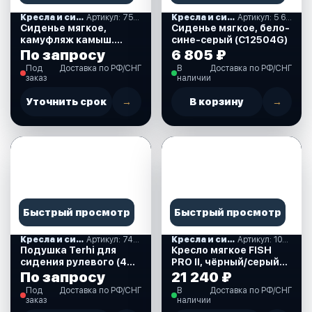
Кресла и сиденья
Артикул: 75113CAMO99-MR
Кресла и сиденья
Артикул: 5 660,00
Сиденье мягкое,
Сиденье мягкое, бело-
камуфляж камыш.
сине-серый (С12504G)
(75113CAMO99-MR)
По запросу
6 805 ₽
Под
Доставка по РФ/СНГ
В
Доставка по РФ/СНГ
заказ
наличии
Уточнить срок
→
В корзину
→
Быстрый просмотр
Быстрый просмотр
Кресла и сиденья
Артикул: 74851
Кресла и сиденья
Артикул: 1041483
Подушка Terhi для
Кресло мягкое FISH
сидения рулевого (475
PRO II, чёрный/серый
Open FC) 74851
(1041483)
По запросу
21 240 ₽
Под
Доставка по РФ/СНГ
В
Доставка по РФ/СНГ
заказ
наличии