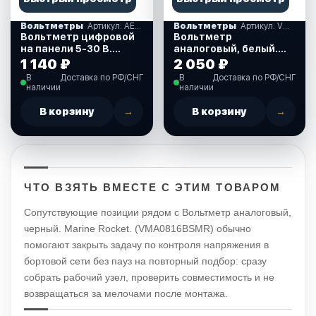
Вольтметры
Артикул: AES1118SV110
Вольтметры
Артикул: VMA0816WSMR
Вольтметр цифровой
Вольтметр
на панели 5-30 B.
аналоговый, белый.
(AES1118SV110)
Marine Rocket.
1 140 ₽
2 050 ₽
(VMA0816WSMR)
В
Доставка по РФ/СНГ
В
Доставка по РФ/СНГ
наличии
наличии
В корзину
→
В корзину
→
ЧТО ВЗЯТЬ ВМЕСТЕ С ЭТИМ ТОВАРОМ
Сопутствующие позиции рядом с Вольтметр аналоговый,
черный. Marine Rocket. (VMA0816BSMR) обычно
помогают закрыть задачу по контроля напряжения в
бортовой сети без пауз на повторный подбор: сразу
собрать рабочий узел, проверить совместимость и не
возвращаться за мелочами после монтажа.