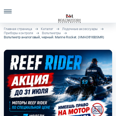
Главная страница
Каталог
Лодочные аксессуары
Приборы контроля
Вольтметры
Вольтметр аналоговый, черный. Marine Rocket. (VMA0816BSMR)