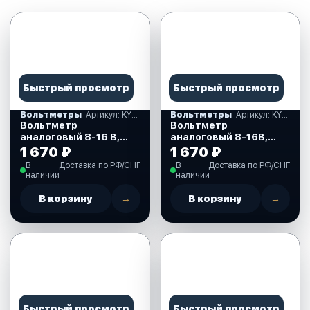
Быстрый просмотр
Быстрый просмотр
Вольтметры
Артикул: KY13000
Вольтметры
Артикул: KY13100
Вольтметр
Вольтметр
аналоговый 8-16 В,
аналоговый 8-16В,
черный циферблат,
белый циферблат
1 670 ₽
1 670 ₽
нержавеющий ободок,
нержавеющий ободок,
В
Доставка по РФ/СНГ
В
Доставка по РФ/СНГ
д. 52 мм. (KY13000)
д.52 мм. (KY13100)
наличии
наличии
В корзину
→
В корзину
→
Быстрый просмотр
Быстрый просмотр