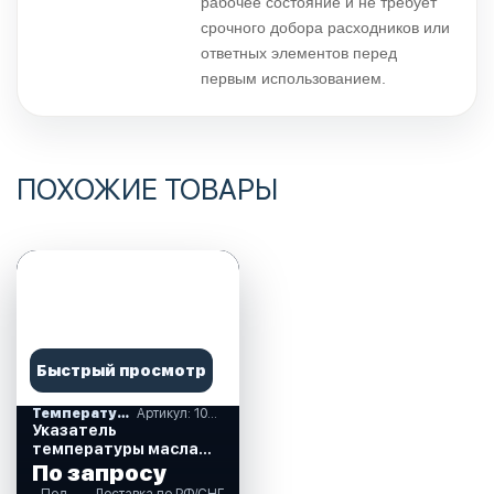
рабочее состояние и не требует
срочного добора расходников или
ответных элементов перед
первым использованием.
ПОХОЖИЕ ТОВАРЫ
Быстрый просмотр
Температура двигателя
Артикул: 10252223
Указатель
температуры масла
50-150 гр. белый
По запросу
циферблат. (10252223)
Под
Доставка по РФ/СНГ