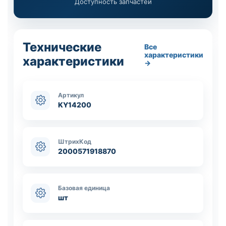
Доступность запчастей
Технические
Все
характеристики
характеристики
→
Артикул
KY14200
ШтрихКод
2000571918870
Базовая единица
шт