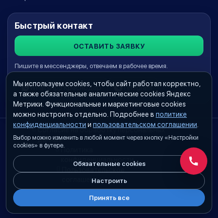
Быстрый контакт
ОСТАВИТЬ ЗАЯВКУ
Пишите в мессенджеры, отвечаем в рабочее время.
Мы используем cookies, чтобы сайт работал корректно,
WhatsApp Краснодар
Telegram
а также обязательные аналитические cookies Яндекс
Метрики. Функциональные и маркетинговые cookies
можно настроить отдельно. Подробнее в
политике
конфиденциальности
и
пользовательском соглашении
.
Согласие на обработку персональных
Выбор можно изменить в любой момент через кнопку «Настройки
данных
cookies» в футере.
Политика
конфиденциальности
Обязательные cookies
Обратн
Пользовательское
соглашение
Настроить
Принять все
Настройки cookies