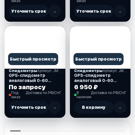
заказ
заказ
Уточнить срок
→
Уточнить срок
→
Быстрый просмотр
Быстрый просмотр
Спидометры
Артикул: JMV00255_KY08011
Спидометры
Артикул: JMV00257_KY08103
GPS-спидометр
GPS-спидометр
аналоговый 0-60
аналоговый 0-60
узлов, черный
узлов, белый
По запросу
6 950 ₽
циферблат
циферблат
Под
Доставка по РФ/СНГ
В
Доставка по РФ/СНГ
(JMV00255_KY08011)
(JMV00257_KY08103)
заказ
наличии
Уточнить срок
→
В корзину
→