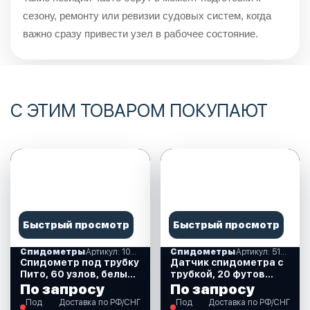
сезону, ремонту или ревизии судовых систем, когда
важно сразу привести узел в рабочее состояние.
С ЭТИМ ТОВАРОМ ПОКУПАЮТ
Быстрый просмотр
Быстрый просмотр
Спидометры
Артикул: 10252263
Спидометры
Артикул: 510005
Спидометр под трубку
Датчик спидометра с
Пито, 60 узлов, белый
трубкой, 20 футов
циферблат.
(510005)
По запросу
По запросу
(10252263)
Под
Доставка по РФ/СНГ
Под
Доставка по РФ/СНГ