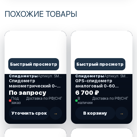
ПОХОЖИЕ ТОВАРЫ
Быстрый просмотр
Быстрый просмотр
Спидометры
Артикул: SMAM00055WSMR
Спидометры
Артикул: SMAGPS060BSMR
Спидометр
GPS-спидометр
манометрический 0-
аналоговый 0-60
55 MPH, белый д. 85 мм
узлов, черный
По запросу
6 700 ₽
Marine Rocket.
(SMAGPS060BSMR)
Под
Доставка по РФ/СНГ
В
Доставка по РФ/СНГ
(SMAM00055WSMR)
заказ
наличии
Уточнить срок
→
В корзину
→