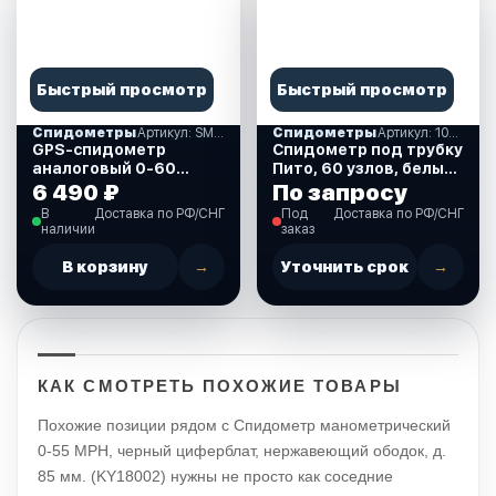
Быстрый просмотр
Быстрый просмотр
Спидометры
Артикул: SMAGPS060WSMR
Спидометры
Артикул: 10252263
GPS-спидометр
Спидометр под трубку
аналоговый 0-60
Пито, 60 узлов, белый
узлов, ,белый
циферблат.
6 490 ₽
По запросу
(SMAGPS060WSMR)
(10252263)
В
Доставка по РФ/СНГ
Под
Доставка по РФ/СНГ
наличии
заказ
В корзину
→
Уточнить срок
→
КАК СМОТРЕТЬ ПОХОЖИЕ ТОВАРЫ
Похожие позиции рядом с Спидометр манометрический
0-55 MPH, черный циферблат, нержавеющий ободок, д.
85 мм. (KY18002) нужны не просто как соседние