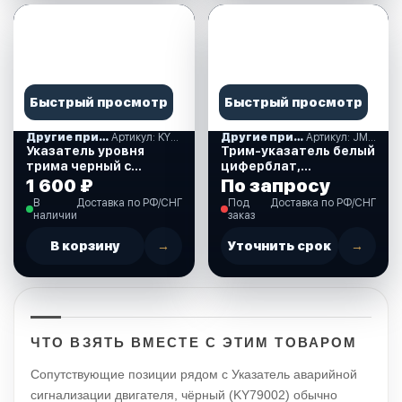
Быстрый просмотр
Быстрый просмотр
Другие приборы контроля
Артикул: KY09028
Другие приборы контроля
Артикул: JMV00298_KY09115
Указатель уровня
Трим-указатель белый
трима черный с
циферблат,
серебристой
нержавеющий ободок,
1 600 ₽
По запросу
окантовкой (0-190 Ом)
0-190 Ом., д. 52 мм.
В
Доставка по РФ/СНГ
Под
Доставка по РФ/СНГ
(KY09028)
(JMV00298_KY09115)
наличии
заказ
В корзину
→
Уточнить срок
→
ЧТО ВЗЯТЬ ВМЕСТЕ С ЭТИМ ТОВАРОМ
Сопутствующие позиции рядом с Указатель аварийной
сигнализации двигателя, чёрный (KY79002) обычно