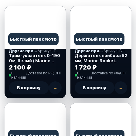
Быстрый просмотр
Быстрый просмотр
Другие приборы контроля
Артикул: TMA0002WSMR
Другие приборы контроля
Артикул: GH00052MMMR
Трим-указатель 0-190
Держатель прибора 52
Ом, белый / Marine
мм, Marine Rocket
Rocket
(GH00052MMMR)
2 100 ₽
1 720 ₽
(TMA0002WSMR)
В
Доставка по РФ/СНГ
В
Доставка по РФ/СНГ
наличии
наличии
В корзину
→
В корзину
→
Быстрый просмотр
Быстрый просмотр