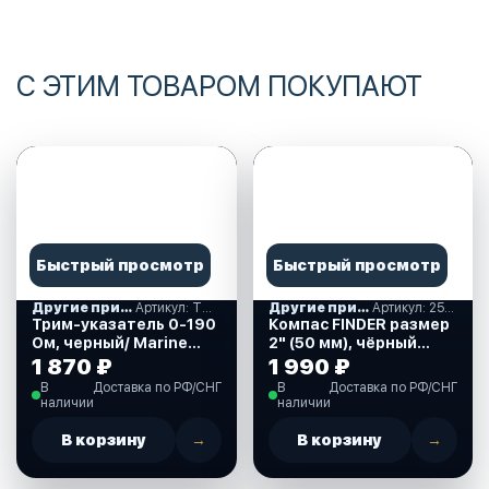
С ЭТИМ ТОВАРОМ ПОКУПАЮТ
Быстрый просмотр
Быстрый просмотр
Другие приборы контроля
Артикул: TMA0003BSMR
Другие приборы контроля
Артикул: 25-170-01
Трим-указатель 0-190
Компас FINDER размер
Ом, черный/ Marine
2" (50 мм), чёрный
Rocket
Osculati (25-170-01)
1 870 ₽
1 990 ₽
(TMA0003BSMR)
В
Доставка по РФ/СНГ
В
Доставка по РФ/СНГ
наличии
наличии
В корзину
→
В корзину
→