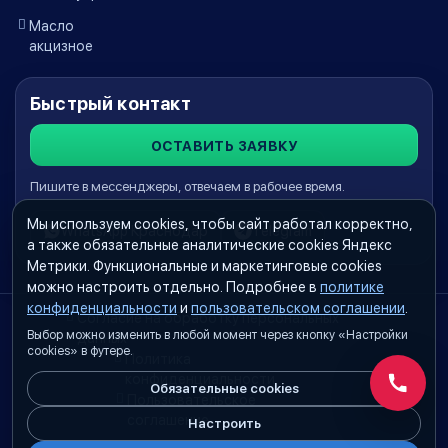
Масло
акцизное
Быстрый контакт
ОСТАВИТЬ ЗАЯВКУ
Пишите в мессенджеры, отвечаем в рабочее время.
Мы используем cookies, чтобы сайт работал корректно,
WhatsApp Краснодар
Telegram
а также обязательные аналитические cookies Яндекс
Метрики. Функциональные и маркетинговые cookies
можно настроить отдельно. Подробнее в
политике
конфиденциальности
и
пользовательском соглашении
.
Согласие на обработку персональных
Выбор можно изменить в любой момент через кнопку «Настройки
данных
cookies» в футере.
Политика
конфиденциальности
Обязательные cookies
Обратн
Пользовательское
соглашение
Настроить