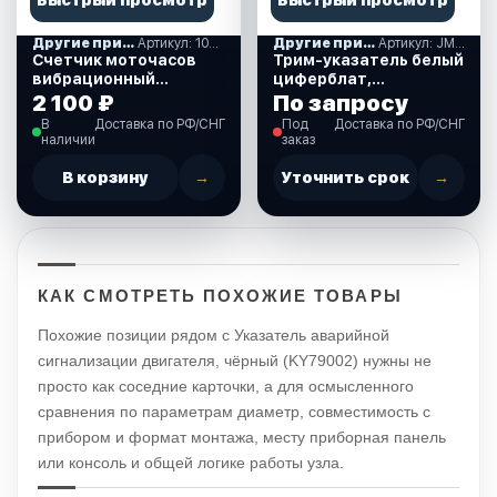
Другие приборы контроля
Артикул: 10261491
Другие приборы контроля
Артикул: JMV00298_KY09115
Счетчик моточасов
Трим-указатель белый
вибрационный
циферблат,
(10261491)
нержавеющий ободок,
2 100 ₽
По запросу
0-190 Ом., д. 52 мм.
В
Доставка по РФ/СНГ
Под
Доставка по РФ/СНГ
(JMV00298_KY09115)
наличии
заказ
В корзину
→
Уточнить срок
→
КАК СМОТРЕТЬ ПОХОЖИЕ ТОВАРЫ
Похожие позиции рядом с Указатель аварийной
сигнализации двигателя, чёрный (KY79002) нужны не
просто как соседние карточки, а для осмысленного
сравнения по параметрам диаметр, совместимость с
прибором и формат монтажа, месту приборная панель
или консоль и общей логике работы узла.