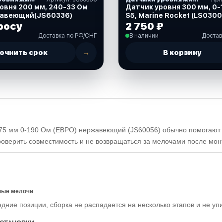
овня 200 мм, 240-33 Ом
Датчик уровня 300 мм, 0-
ржавеющий(JS60336)
S5, Marine Rocket (LS030
росу
2 750 ₽
Доставка по РФ/СНГ
В наличии
Достав
очнить срок
→
В корзину
75 мм 0-190 Ом (ЕВРО) нержавеющий (JS60056) обычно помогают за
проверить совместимость и не возвращаться за мелочами после мон
ные мелочи
едние позиции, сборка не распадается на несколько этапов и не уп