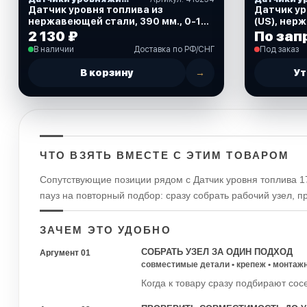
Датчик уровня топлива из
Датчик ур
нержавеющей стали, 390 мм., 0-190
(US), не
Ом. (410234)
2 130 ₽
По зап
В наличии
Доставка по РФ/СНГ
Под заказ
В корзину
→
Ут
ЧТО ВЗЯТЬ ВМЕСТЕ С ЭТИМ ТОВАРОМ
Сопутствующие позиции рядом с Датчик уровня топлива 1
пауз на повторный подбор: сразу собрать рабочий узел, 
ЗАЧЕМ ЭТО УДОБНО
СОБРАТЬ УЗЕЛ ЗА ОДИН ПОДХОД
Аргумент 01
совместимые детали • крепеж • монтаж
Когда к товару сразу подбирают сос