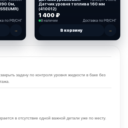
190 Ом,
Датчик уровня топлива 160 мм
0S5EUMR)
(410012)
1 400 ₽
ка по РФ/СНГ
В наличии
Доставка по РФ/СНГ
→
В корзину
→
крыть задачу по контроля уровня жидкости в баке без
тажа.
ирается в отсутствие одной важной детали уже по месту.