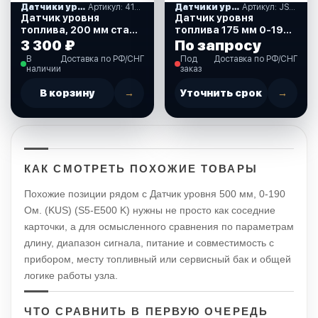
Датчики уровня жидкости
Артикул: 410085
Датчики уровня жидкости
Артикул: JS60056
Датчик уровня
Датчик уровня
топлива, 200 мм сталь
топлива 175 мм 0-190
(410085)
Ом (ЕВРО)
3 300 ₽
По запросу
нержавеющий
В
Доставка по РФ/СНГ
Под
Доставка по РФ/СНГ
(JS60056)
наличии
заказ
В корзину
→
Уточнить срок
→
КАК СМОТРЕТЬ ПОХОЖИЕ ТОВАРЫ
Похожие позиции рядом с Датчик уровня 500 мм, 0-190
Ом. (KUS) (S5-E500 K) нужны не просто как соседние
карточки, а для осмысленного сравнения по параметрам
длину, диапазон сигнала, питание и совместимость с
прибором, месту топливный или сервисный бак и общей
логике работы узла.
ЧТО СРАВНИТЬ В ПЕРВУЮ ОЧЕРЕДЬ