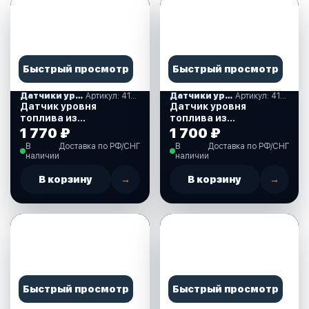
Быстрый просмотр
Быстрый просмотр
Датчики уровня жидкости
Артикул: 410111
Датчики уровня жидкости
Артикул: 410060
Датчик уровня
Датчик уровня
топлива из
топлива из
нержавеющей стали,
нержавеющей стали,
1 770 ₽
1 700 ₽
270 мм. (410111)
220 мм., 0-190 Ом.
В
Доставка по РФ/СНГ
В
Доставка по РФ/СНГ
(410060)
наличии
наличии
В корзину
→
В корзину
→
Быстрый просмотр
Быстрый просмотр