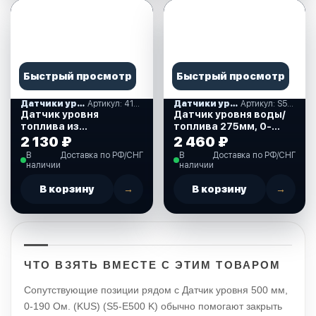
Быстрый просмотр
Быстрый просмотр
Датчики уровня жидкости
Артикул: 410234
Датчики уровня жидкости
Артикул: S5-E275 K
Датчик уровня
Датчик уровня воды/
топлива из
топлива 275мм, 0-
нержавеющей стали,
190ohm (S5-E275 K)
2 130 ₽
2 460 ₽
390 мм., 0-190 Ом.
В
Доставка по РФ/СНГ
В
Доставка по РФ/СНГ
(410234)
наличии
наличии
В корзину
→
В корзину
→
ЧТО ВЗЯТЬ ВМЕСТЕ С ЭТИМ ТОВАРОМ
Сопутствующие позиции рядом с Датчик уровня 500 мм,
0-190 Ом. (KUS) (S5-E500 K) обычно помогают закрыть