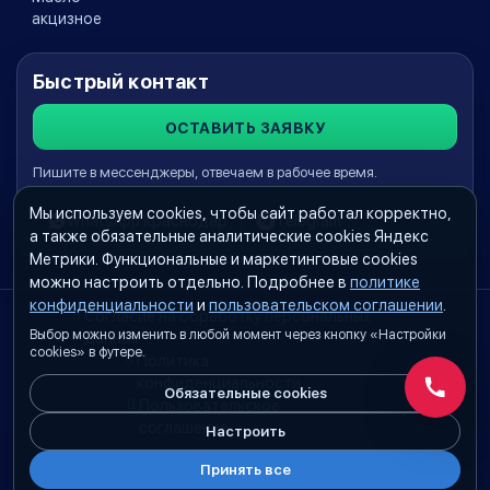
акцизное
Быстрый контакт
ОСТАВИТЬ ЗАЯВКУ
Пишите в мессенджеры, отвечаем в рабочее время.
Мы используем cookies, чтобы сайт работал корректно,
WhatsApp Краснодар
Telegram
а также обязательные аналитические cookies Яндекс
Метрики. Функциональные и маркетинговые cookies
можно настроить отдельно. Подробнее в
политике
конфиденциальности
и
пользовательском соглашении
.
Согласие на обработку персональных
Выбор можно изменить в любой момент через кнопку «Настройки
данных
cookies» в футере.
Политика
конфиденциальности
Обязательные cookies
Обратн
Пользовательское
соглашение
Настроить
Принять все
Настройки cookies