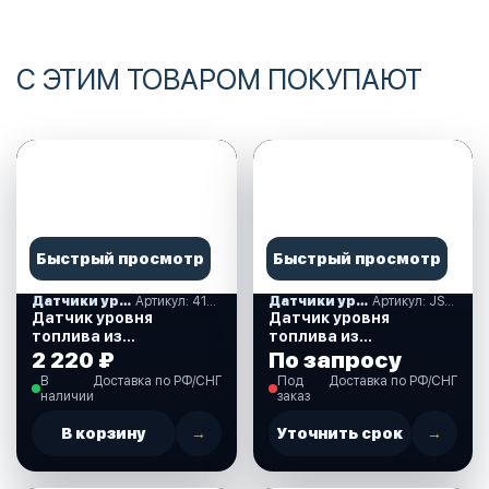
С ЭТИМ ТОВАРОМ ПОКУПАЮТ
Быстрый просмотр
Быстрый просмотр
Датчики уровня жидкости
Артикул: 410284
Датчики уровня жидкости
Артикул: JS60063
Датчик уровня
Датчик уровня
топлива из
топлива из
нержавеющей стали,
нержавеющей стали,
2 220 ₽
По запросу
400 мм., 0-190 Ом.
400 мм., 0-190 Ом.
В
Доставка по РФ/СНГ
Под
Доставка по РФ/СНГ
(410284)
(JS60063)
наличии
заказ
В корзину
→
Уточнить срок
→