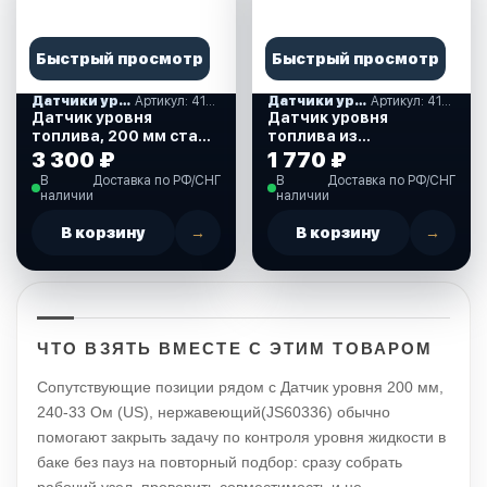
Быстрый просмотр
Быстрый просмотр
Датчики уровня жидкости
Артикул: 410085
Датчики уровня жидкости
Артикул: 410111
Датчик уровня
Датчик уровня
топлива, 200 мм сталь
топлива из
(410085)
нержавеющей стали,
3 300 ₽
1 770 ₽
270 мм. (410111)
В
Доставка по РФ/СНГ
В
Доставка по РФ/СНГ
наличии
наличии
В корзину
→
В корзину
→
ЧТО ВЗЯТЬ ВМЕСТЕ С ЭТИМ ТОВАРОМ
Сопутствующие позиции рядом с Датчик уровня 200 мм,
240-33 Ом (US), нержавеющий(JS60336) обычно
помогают закрыть задачу по контроля уровня жидкости в
баке без пауз на повторный подбор: сразу собрать