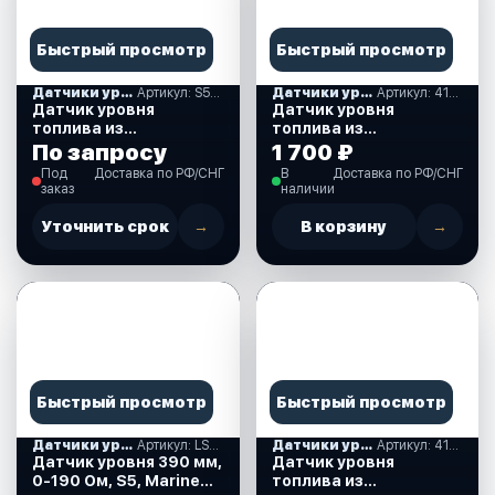
Быстрый просмотр
Быстрый просмотр
Датчики уровня жидкости
Артикул: S5-E250 K
Датчики уровня жидкости
Артикул: 410060
Датчик уровня
Датчик уровня
топлива из
топлива из
нержавеющей стали,
нержавеющей стали,
По запросу
1 700 ₽
250 мм., 0-190 Oм. (S5-
220 мм., 0-190 Ом.
Под
Доставка по РФ/СНГ
В
Доставка по РФ/СНГ
E250 K)
(410060)
заказ
наличии
Уточнить срок
→
В корзину
→
Быстрый просмотр
Быстрый просмотр
Датчики уровня жидкости
Артикул: LS0390S5EUMR
Датчики уровня жидкости
Артикул: 410285
Датчик уровня 390 мм,
Датчик уровня
0-190 Ом, S5, Marine
топлива из