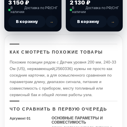
Rocket
нержавеющей стали,
3 150 ₽
2 130 ₽
(LS0390S5EUMR)
420 мм., 0-190 Ом.
В
Доставка по РФ/СНГ
В
Доставка по РФ/СНГ
(410285)
наличии
наличии
В корзину
→
В корзину
→
КАК СМОТРЕТЬ ПОХОЖИЕ ТОВАРЫ
Похожие позиции рядом с Датчик уровня 200 мм, 240-33
Ом (US), нержавеющий(JS60336) нужны не просто как
соседние карточки, а для осмысленного сравнения по
параметрам длину, диапазон сигнала, питание и
совместимость с прибором, месту топливный или
сервисный бак и общей логике работы узла.
ЧТО СРАВНИТЬ В ПЕРВУЮ ОЧЕРЕДЬ
ОСНОВНЫЕ ПАРАМЕТРЫ И
Аргумент 01
СОВМЕСТИМОСТЬ