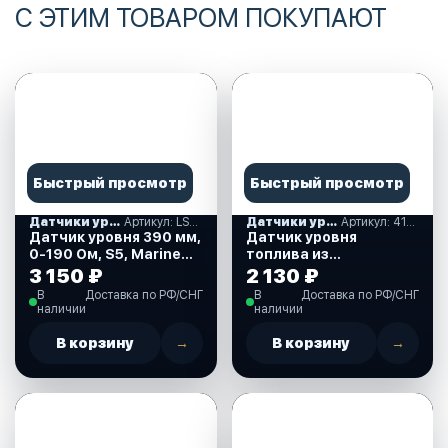
С ЭТИМ ТОВАРОМ ПОКУПАЮТ
Быстрый просмотр
Быстрый просмотр
Датчики уровня жидкости
Артикул: LS0390S5EUMR
Датчики уровня жидкости
Артикул: 410285
Датчик уровня 390 мм,
Датчик уровня
0-190 Ом, S5, Marine
топлива из
Rocket
нержавеющей стали,
3 150 ₽
2 130 ₽
(LS0390S5EUMR)
420 мм., 0-190 Ом.
В
Доставка по РФ/СНГ
В
Доставка по РФ/СНГ
(410285)
наличии
наличии
В корзину
→
В корзину
→