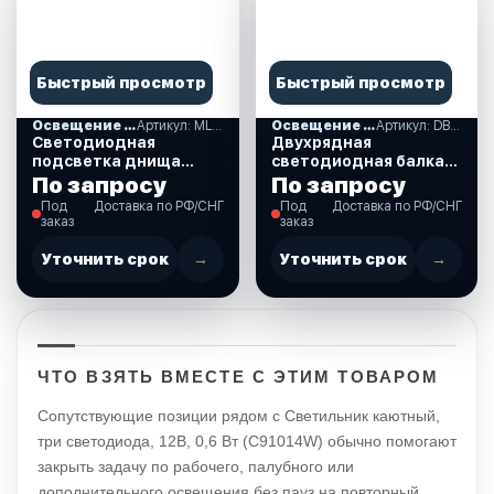
Быстрый просмотр
Быстрый просмотр
Освещение и свет
Артикул: MLM8
Освещение и свет
Артикул: DB-72W spot
Светодиодная
Двухрядная
подсветка днища
светодиодная балка
автомобиля MUD
DB-72W spot дальний
По запросу
По запросу
LIGHT MONSTER
свет. (длина 36 см 14
Под
Доставка по РФ/СНГ
Под
Доставка по РФ/СНГ
(MLM8)
дюйма) (DB-72W spot)
заказ
заказ
Уточнить срок
→
Уточнить срок
→
ЧТО ВЗЯТЬ ВМЕСТЕ С ЭТИМ ТОВАРОМ
Сопутствующие позиции рядом с Светильник каютный,
три светодиода, 12В, 0,6 Вт (C91014W) обычно помогают
закрыть задачу по рабочего, палубного или
дополнительного освещения без пауз на повторный