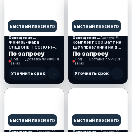
Быстрый просмотр
Быстрый просмотр
Освещение и свет
Освещение и свет
Артикул: FL-Комплект 300W d/u 2-co
Фонарь-фара
Комплект 300 Ватт на
СЛЕДОПЫТ СОЛО PF-
Д/У управлении на два
PFL-L69
подключения (FL-
По запросу
По запросу
Комплект 300W d/u 2-
Под
Доставка по РФ/СНГ
Под
Доставка по РФ/СНГ
con)
заказ
заказ
Уточнить срок
→
Уточнить срок
→
Быстрый просмотр
Быстрый просмотр
Освещение и свет
Артикул: 10261748
Освещение и свет
Артикул: 10250505