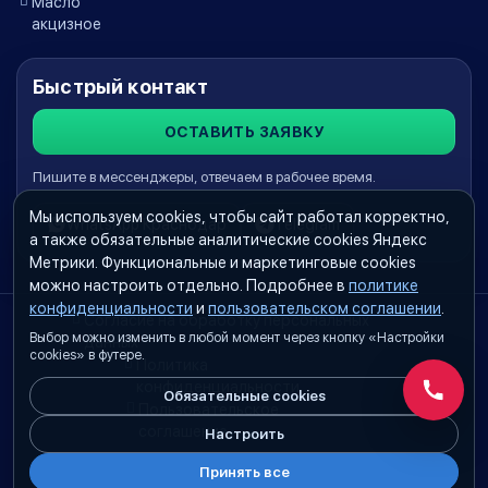
Масло
акцизное
Быстрый контакт
ОСТАВИТЬ ЗАЯВКУ
Пишите в мессенджеры, отвечаем в рабочее время.
Мы используем cookies, чтобы сайт работал корректно,
WhatsApp Краснодар
Telegram
а также обязательные аналитические cookies Яндекс
Метрики. Функциональные и маркетинговые cookies
можно настроить отдельно. Подробнее в
политике
конфиденциальности
и
пользовательском соглашении
.
Согласие на обработку персональных
Выбор можно изменить в любой момент через кнопку «Настройки
данных
cookies» в футере.
Политика
конфиденциальности
Обязательные cookies
Обратн
Пользовательское
соглашение
Настроить
Принять все
Настройки cookies