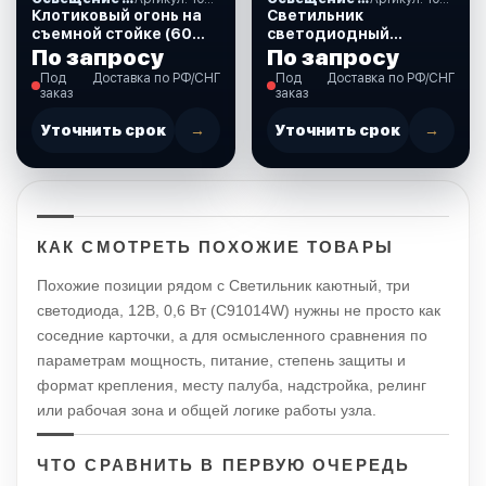
Клотиковый огонь на
Светильник
съемной стойке (60
светодиодный
см), лампа
прямоугол.
По запросу
По запросу
накаливания, 12 В
IP66,12/24B,110x37x16.
Под
Доставка по РФ/СНГ
Под
Доставка по РФ/СНГ
(10261748)
(10250505)
заказ
заказ
Уточнить срок
→
Уточнить срок
→
КАК СМОТРЕТЬ ПОХОЖИЕ ТОВАРЫ
Похожие позиции рядом с Светильник каютный, три
светодиода, 12В, 0,6 Вт (C91014W) нужны не просто как
соседние карточки, а для осмысленного сравнения по
параметрам мощность, питание, степень защиты и
формат крепления, месту палуба, надстройка, релинг
или рабочая зона и общей логике работы узла.
ЧТО СРАВНИТЬ В ПЕРВУЮ ОЧЕРЕДЬ