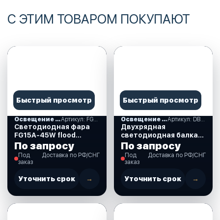
С ЭТИМ ТОВАРОМ ПОКУПАЮТ
Быстрый просмотр
Быстрый просмотр
Освещение и свет
Артикул: FG15A-45W flood
Освещение и свет
Артикул: DB-120W combo
Светодиодная фара
Двухрядная
FG15A-45W flood
светодиодная балка
ближний, рабочий
DB-120W
По запросу
По запросу
свет. (FG15A-45W
комбинированный
Под
Доставка по РФ/СНГ
Под
Доставка по РФ/СНГ
flood)
свет. (длина 56 см. 22
заказ
заказ
дюйма) (DB-120W
combo)
Уточнить срок
→
Уточнить срок
→