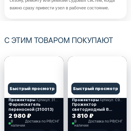
сезону, ремонту или ревизии судовых систем, когда
важно сразу привести узел в рабочее состояние.
С ЭТИМ ТОВАРОМ ПОКУПАЮТ
Быстрый просмотр
Быстрый просмотр
Прожекторы
Артикул: 310013
Прожекторы
Артикул: С91038W_920LM
Фароискатель
Прожектор
переносной (310013)
светодиодный 8
диодов 920 лм., 9-36
2 980 ₽
3 810 ₽
В. (С91038W_920LM)
В
Доставка по РФ/СНГ
В
Доставка по РФ/СНГ
наличии
наличии