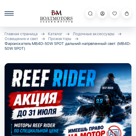
Главная страница
Каталог
Лодочные аксессуары
Освещение и свет
Прожекторы
Фароискатель MB4D-50W SPOT дальний напрвленный свет. (MB4D-
50W SPOT)