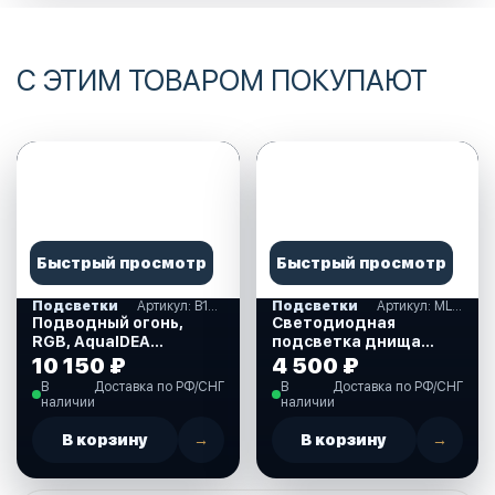
С ЭТИМ ТОВАРОМ ПОКУПАЮТ
Быстрый просмотр
Быстрый просмотр
Подсветки
Артикул: B12WRGB
Подсветки
Артикул: MLM4
Подводный огонь,
Светодиодная
RGB, AquaIDEA
подсветка днища
(B12WRGB)
автомобиля MUD
10 150 ₽
4 500 ₽
LIGHT MONSTER
В
Доставка по РФ/СНГ
В
Доставка по РФ/СНГ
(MLM4)
наличии
наличии
В корзину
→
В корзину
→