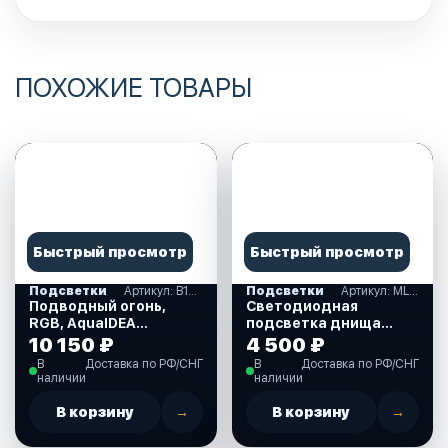
ПОХОЖИЕ ТОВАРЫ
Быстрый просмотр
Быстрый просмотр
Подсветки
Артикул: B12WRGB
Подсветки
Артикул: MLM4
Подводный огонь,
Светодиодная
RGB, AquaIDEA
подсветка днища
(B12WRGB)
автомобиля MUD
10 150 ₽
4 500 ₽
LIGHT MONSTER
В
Доставка по РФ/СНГ
В
Доставка по РФ/СНГ
(MLM4)
наличии
наличии
В корзину
→
В корзину
→