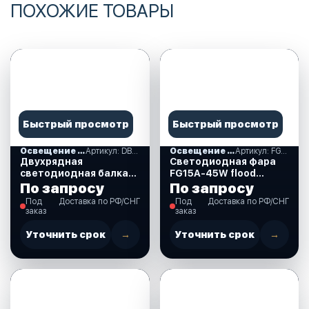
ПОХОЖИЕ ТОВАРЫ
Быстрый просмотр
Быстрый просмотр
Освещение и свет
Артикул: DB-72W Combo
Освещение и свет
Артикул: FG15A-45W flood
Двухрядная
Светодиодная фара
светодиодная балка
FG15A-45W flood
DB-72W Combo
ближний, рабочий
По запросу
По запросу
комбинированный
свет. (FG15A-45W
Под
Доставка по РФ/СНГ
Под
Доставка по РФ/СНГ
свет.(длина 36 см, 14
flood)
заказ
заказ
дюйма)(DB-72W Comb)
Уточнить срок
→
Уточнить срок
→