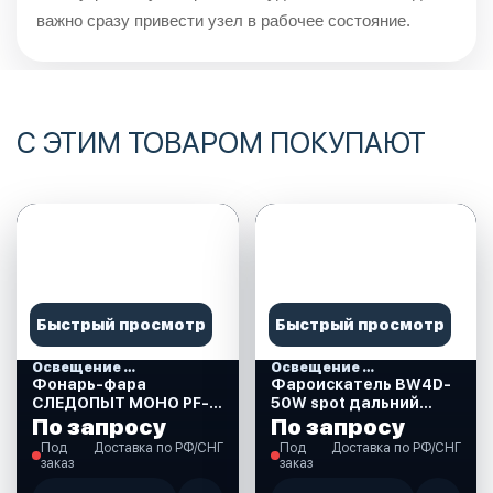
важно сразу привести узел в рабочее состояние.
С ЭТИМ ТОВАРОМ ПОКУПАЮТ
Быстрый просмотр
Быстрый просмотр
Освещение и свет
Освещение и свет
Фонарь-фара
Фароискатель BW4D-
СЛЕДОПЫТ МОНО PF-
50W spot дальний
PFL-L70
направленный свет.
По запросу
По запросу
(BW4D-50W spot)
Под
Доставка по РФ/СНГ
Под
Доставка по РФ/СНГ
заказ
заказ