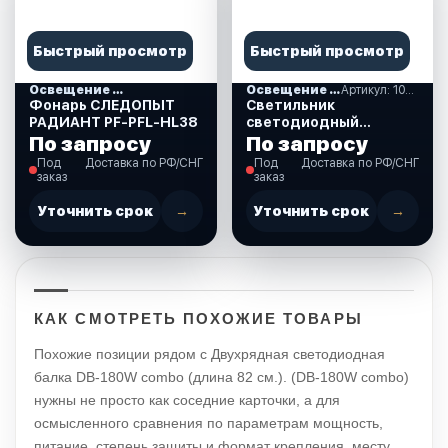
Быстрый просмотр
Быстрый просмотр
Освещение и свет
Освещение и свет
Артикул: 10250505
Фонарь СЛЕДОПЫТ
Светильник
РАДИАНТ PF-PFL-HL38
светодиодный
прямоугол.
По запросу
По запросу
IP66,12/24B,110x37x16.
Под
Доставка по РФ/СНГ
Под
Доставка по РФ/СНГ
(10250505)
заказ
заказ
Уточнить срок
→
Уточнить срок
→
КАК СМОТРЕТЬ ПОХОЖИЕ ТОВАРЫ
Похожие позиции рядом с Двухрядная светодиодная
балка DB-180W combo (длина 82 см.). (DB-180W combo)
нужны не просто как соседние карточки, а для
осмысленного сравнения по параметрам мощность,
питание, степень защиты и формат крепления, месту