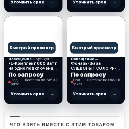
Уточнить срок
→
Уточнить срок
→
Быстрый просмотр
Быстрый просмотр
Освещение и свет
Артикул: FL-Комплект 600W-1con
Освещение и свет
FL-Комплект 600 Ватт
Фонарь-фара
на одно подключение.
СЛЕДОПЫТ СОЛО PF-
(FL-Комплект 600W-
PFL-L69
По запросу
По запросу
1con)
Под
Доставка по РФ/СНГ
Под
Доставка по РФ/СНГ
заказ
заказ
Уточнить срок
→
Уточнить срок
→
ЧТО ВЗЯТЬ ВМЕСТЕ С ЭТИМ ТОВАРОМ