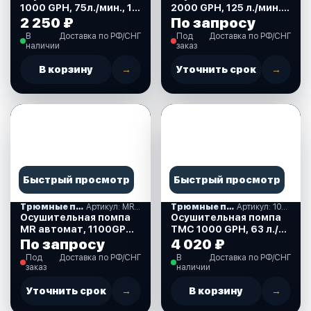
1000 GPH, 75л./мин., 12
2000 GPH, 125 л./мин.,
В. (110001)
12 В. (110026)
2 250 ₽
По запросу
В
Доставка по РФ/СНГ
Под
Доставка по РФ/СНГ
наличии
заказ
В корзину
→
Уточнить срок
→
Быстрый просмотр
Быстрый просмотр
Трюмные помпы
Артикул: MR811-1100
Трюмные помпы
Артикул: 1005512
Осушительная помпа
Осушительная помпа
MR автомат, 1100GPH
TMC 1000 GPH, 63 л./
(70 л.м.), 12 В (MR811-
мин., 12 В. (1005512)
По запросу
4 020 ₽
1100)
Под
Доставка по РФ/СНГ
В
Доставка по РФ/СНГ
заказ
наличии
Уточнить срок
→
В корзину
→