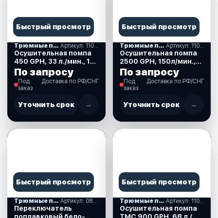
Быстрый просмотр
Быстрый просмотр
Трюмные помпы
Артикул: 110058
Трюмные помпы
Артикул: 110027
Осушительная помпа
Осушительная помпа
450 GPH, 33 л./мин., 12
2500 GPH, 150л/мин.,
В. (110058)
12 В. (110027)
По запросу
По запросу
Под
Доставка по РФ/СНГ
Под
Доставка по РФ/СНГ
заказ
заказ
Уточнить срок
→
Уточнить срок
→
Быстрый просмотр
Быстрый просмотр
Трюмные помпы
Артикул: 0812202
Трюмные помпы
Артикул: 110005
Переключатель
Осушительная помпа
поплавковый бело-
TMC 900 GPH, 68 л./