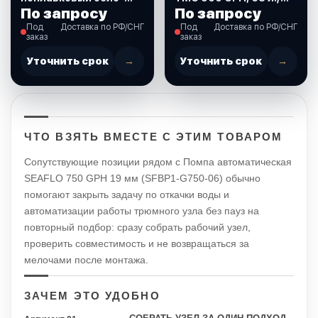
синий (0812202)
мин., 12 В. (110005)
По запросу
По запросу
Под
Доставка по РФ/СНГ
Под
Доставка по РФ/СНГ
заказ
заказ
Уточнить срок
→
Уточнить срок
→
ЧТО ВЗЯТЬ ВМЕСТЕ С ЭТИМ ТОВАРОМ
Сопутствующие позиции рядом с Помпа автоматическая
SEAFLO 750 GPH 19 мм (SFBP1-G750-06) обычно
помогают закрыть задачу по откачки воды и
автоматизации работы трюмного узла без пауз на
повторный подбор: сразу собрать рабочий узел,
проверить совместимость и не возвращаться за
мелочами после монтажа.
ЗАЧЕМ ЭТО УДОБНО