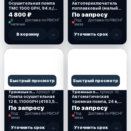
Осушительная помпа
Автопереключатель
TMC 1500 GPH, 94 л./
поплавковый (малый)
мин., 12 В. (1005612)
(110019)
4 800 ₽
По запросу
В
Доставка по РФ/СНГ
Под
Доставка по РФ/СНГ
наличии
заказ
В корзину
→
Уточнить срок
→
Быстрый просмотр
Быстрый просмотр
Трюмные помпы
Артикул: SFBP1G110006
Трюмные помпы
Артикул: 10264267
Помпа осушительная
Автоматическая
12 В, 1100GPH (4163,5
трюмная помпа, 24 в,
л/час),
48 л.мин. (SFBP2-
По запросу
По запросу
автоматическая,
G750-06)
Под
Доставка по РФ/СНГ
Под
Доставка по РФ/СНГ
SeaFlo
заказ
заказ
Уточнить срок
→
Уточнить срок
→