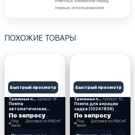
ответных элементов перед
первым использованием.
ПОХОЖИЕ ТОВАРЫ
Быстрый просмотр
Быстрый просмотр
Трюмные помпы
Артикул: SFBP1-G750-06
Трюмные помпы
Артикул: 10247836
Помпа
Помпа для аэрации
автоматическая
садка (10247836)
SEAFLO 750 GPH 19 мм
По запросу
По запросу
(SFBP1-G750-06)
Под
Доставка по РФ/СНГ
Под
Доставка по РФ/СНГ
заказ
заказ