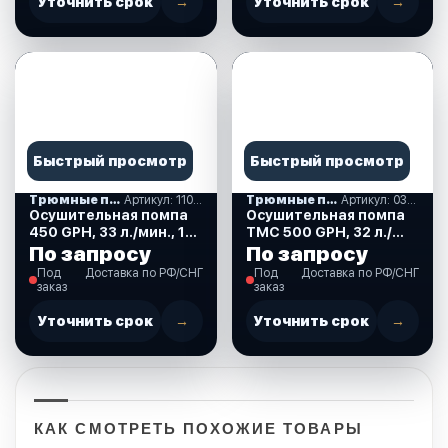
Уточнить срок
→
Уточнить срок
→
Быстрый просмотр
Быстрый просмотр
Трюмные помпы
Артикул: 110058
Трюмные помпы
Артикул: 03303_12
Осушительная помпа
Осушительная помпа
450 GPH, 33 л./мин., 12
TMC 500 GPH, 32 л./
В. (110058)
мин., 12 В. (03303_12)
По запросу
По запросу
Под
Доставка по РФ/СНГ
Под
Доставка по РФ/СНГ
заказ
заказ
Уточнить срок
→
Уточнить срок
→
КАК СМОТРЕТЬ ПОХОЖИЕ ТОВАРЫ