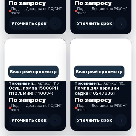
(110014)
1100GPH (4163.5 л/ч),
По запросу
По запросу
12 В
Под
Доставка по РФ/СНГ
Под
Доставка по РФ/СНГ
заказ
заказ
Уточнить срок
→
Уточнить срок
→
Быстрый просмотр
Быстрый просмотр
Трюмные помпы
Артикул: 110034
Трюмные помпы
Артикул: 10247836
Осуш. помпа 1500GPH
Помпа для аэрации
(112 л. мин) (110034)
садка (10247836)
По запросу
По запросу
Под
Доставка по РФ/СНГ
Под
Доставка по РФ/СНГ
заказ
заказ
Уточнить срок
→
Уточнить срок
→