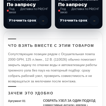
SEAFLO 750 GPH 19 мм
600 GPH, 38 л./мин., 12
По запросу
По запросу
(SFBP1-G750-06)
В. (SFBP1G60006)
Под
Доставка по РФ/СНГ
Под
Доставка по РФ/СНГ
заказ
заказ
Уточнить срок
→
Уточнить срок
→
ЧТО ВЗЯТЬ ВМЕСТЕ С ЭТИМ ТОВАРОМ
Сопутствующие позиции рядом с Осушительная помпа
2000 GPH, 125 л./мин., 12 В. (110026) обычно помогают
закрыть задачу по откачки воды и автоматизации работы
трюмного узла без пауз на повторный подбор: сразу
собрать рабочий узел, проверить совместимость и не
возвращаться за мелочами после монтажа.
ЗАЧЕМ ЭТО УДОБНО
СОБРАТЬ УЗЕЛ ЗА ОДИН ПОДХОД
Аргумент 01
совместимые детали • крепеж •