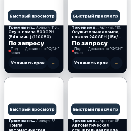
Быстрый просмотр
Быстрый просмотр
Трюмные помпы
Артикул: 110080
Трюмные помпы
Артикул: 110012
Осуш. помпа 800GPH
Осушительная помпа,
(54л. мин.) (110080)
ножная 240GPH (15л/
мин) (110012)
По запросу
По запросу
Под
Доставка по РФ/СНГ
Под
Доставка по РФ/СНГ
заказ
заказ
Уточнить срок
→
Уточнить срок
→
Быстрый просмотр
Быстрый просмотр
Трюмные помпы
Артикул: SFBP1-G750-06
Трюмные помпы
Артикул: SFBP1G60006
Помпа
Автоматическая
автоматическая
осушительная помпа