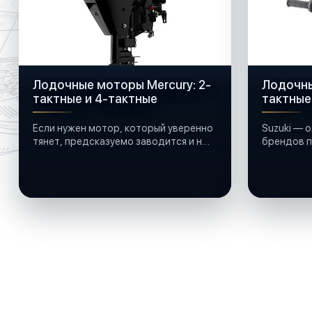
Лодочные моторы Mercury: 2-
Лодочны
тактные и 4-тактные
тактные
Если нужен мотор, который уверенно
Suzuki — 
тянет, предсказуемо заводится и не
брендов п
подводит на воде, многие смотрят в
сторону лодочных моторов Mercury.