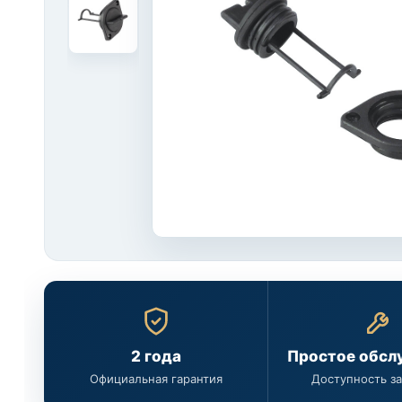
2 года
Простое обсл
Официальная гарантия
Доступность з