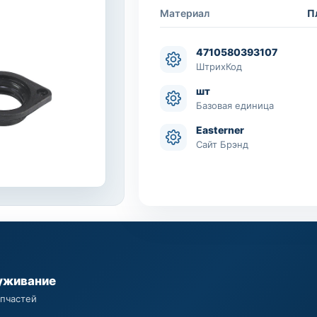
Материал
П
4710580393107
ШтрихКод
шт
Базовая единица
Easterner
Сайт Брэнд
уживание
апчастей