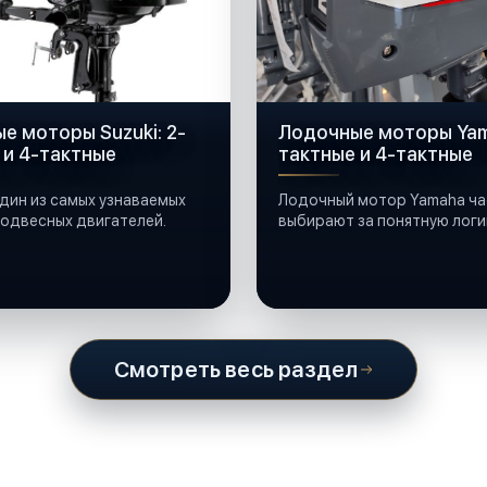
е моторы Suzuki: 2-
Лодочные моторы Yam
 и 4-тактные
тактные и 4-тактные
один из самых узнаваемых
Лодочный мотор Yamaha ча
одвесных двигателей.
выбирают за понятную логи
обслуживания и широкую
совместимость с лодками 
катерами и яхтами.
Смотреть весь раздел