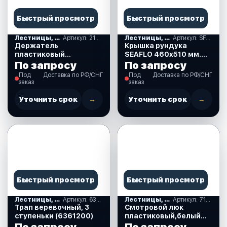
Быстрый просмотр
Быстрый просмотр
Лестницы, ступеньки
Артикул: 210150
Лестницы, ступеньки
Артикул: SFRE1-460-510-01
Держатель
Крышка рундука
пластиковый
SEAFLO 460х510 мм.
одиночный,стац.
белый пластик. (SFRE1-
По запросу
По запросу
(210150)
460-510-01)
Под
Доставка по РФ/СНГ
Под
Доставка по РФ/СНГ
заказ
заказ
Уточнить срок
→
Уточнить срок
→
Быстрый просмотр
Быстрый просмотр
Лестницы, ступеньки
Артикул: 6361200
Лестницы, ступеньки
Артикул: 710126
Трап веревочный, 3
Смотровой люк
ступеньки (6361200)
пластиковый,белый
(диам10 см) (710126)
По запросу
По запросу