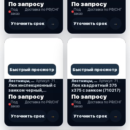
белый пластик. (SFRE1-
125х26х1,6 мм.(белая)
По запросу
По запросу
315-440-01)
Под
Доставка по РФ/СНГ
Под
Доставка по РФ/СНГ
заказ
заказ
Уточнить срок
→
Уточнить срок
→
Быстрый просмотр
Быстрый просмотр
Лестницы, ступеньки
Артикул: 710310
Лестницы, ступеньки
Артикул: 710217
Люк инспекционный с
Люк квадратный 375
замком черный,
х375 с замком (710217)
230х315 мм.(710310)
По запросу
По запросу
Под
Доставка по РФ/СНГ
Под
Доставка по РФ/СНГ
заказ
заказ
Уточнить срок
→
Уточнить срок
→