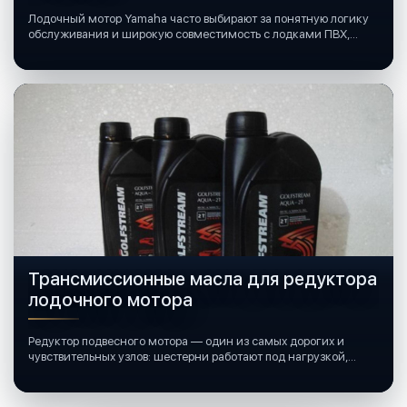
Лодочный мотор Yamaha часто выбирают за понятную логику
обслуживания и широкую совместимость с лодками ПВХ,
катерами и яхтами.
Трансмиссионные масла для редуктора
лодочного мотора
Редуктор подвесного мотора — один из самых дорогих и
чувствительных узлов: шестерни работают под нагрузкой,
подшипники крутятся в постоянной смазке, а рядом всегда
вода и иногда солёная.