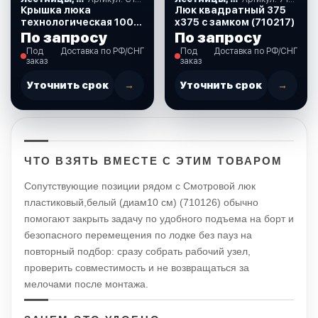
Крышка люка
Люк квадратный 375
технологическая 100.0
х375 с замком (710217)
черная. (C12791)
По запросу
По запросу
Под
Доставка по РФ/СНГ
Под
Доставка по РФ/СНГ
заказ
заказ
Уточнить срок
→
Уточнить срок
→
ЧТО ВЗЯТЬ ВМЕСТЕ С ЭТИМ ТОВАРОМ
Сопутствующие позиции рядом с Смотровой люк
пластиковый,белый (диам10 см) (710126) обычно
помогают закрыть задачу по удобного подъема на борт и
безопасного перемещения по лодке без пауз на
повторный подбор: сразу собрать рабочий узел,
проверить совместимость и не возвращаться за
мелочами после монтажа.