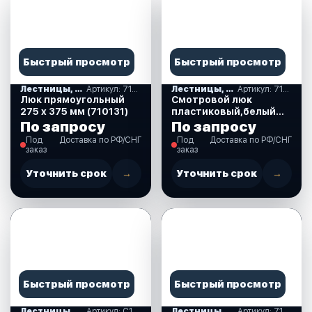
Быстрый просмотр
Быстрый просмотр
Лестницы, ступеньки
Артикул: 710131
Лестницы, ступеньки
Артикул: 710127
Люк прямоугольный
Смотровой люк
275 х 375 мм (710131)
пластиковый,белый
диам15 см., (710127)
По запросу
По запросу
Под
Доставка по РФ/СНГ
Под
Доставка по РФ/СНГ
заказ
заказ
Уточнить срок
→
Уточнить срок
→
Быстрый просмотр
Быстрый просмотр
Лестницы, ступеньки
Артикул: C12791
Лестницы, ступеньки
Артикул: 710217