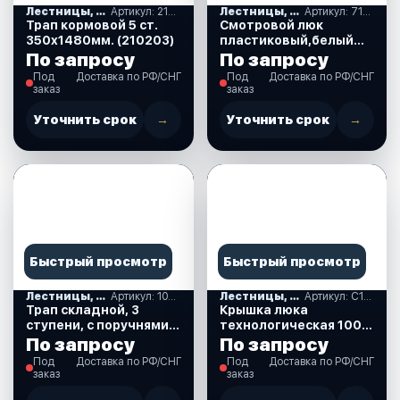
Лестницы, ступеньки
Артикул: 210203
Лестницы, ступеньки
Артикул: 710127
Трап кормовой 5 ст.
Смотровой люк
350х1480мм. (210203)
пластиковый,белый
диам15 см., (710127)
По запросу
По запросу
Под
Доставка по РФ/СНГ
Под
Доставка по РФ/СНГ
заказ
заказ
Уточнить срок
→
Уточнить срок
→
Быстрый просмотр
Быстрый просмотр
Лестницы, ступеньки
Артикул: 1050I
Лестницы, ступеньки
Артикул: C12791
Трап складной, 3
Крышка люка
ступени, с поручнями
технологическая 100.0
(1050I)
черная. (C12791)
По запросу
По запросу
Под
Доставка по РФ/СНГ
Под
Доставка по РФ/СНГ
заказ
заказ