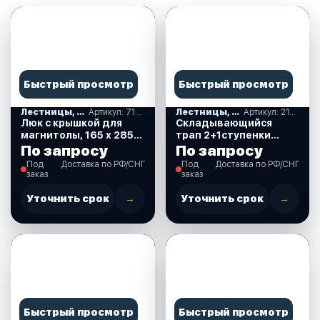
Быстрый просмотр
Быстрый просмотр
Лестницы, ступеньки
Артикул: 710135
Лестницы, ступеньки
Артикул: 210064
Люк с крышкой для
Складывающийся
магнитолы, 165 х 285
трап 2+1ступенки
мм. (710135)
(210064)
По запросу
По запросу
Под
Доставка по РФ/СНГ
Под
Доставка по РФ/СНГ
заказ
заказ
Уточнить срок
→
Уточнить срок
→
Быстрый просмотр
Быстрый просмотр