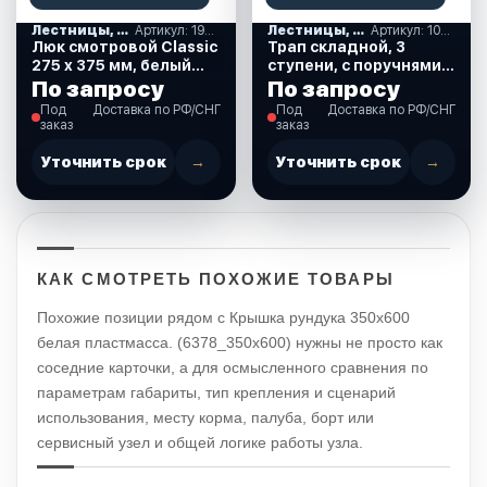
Лестницы, ступеньки
Артикул: 196567-NR
Лестницы, ступеньки
Артикул: 1050I
Люк смотровой Classic
Трап складной, 3
275 х 375 мм, белый
ступени, с поручнями
(196567-NR)
(1050I)
По запросу
По запросу
Под
Доставка по РФ/СНГ
Под
Доставка по РФ/СНГ
заказ
заказ
Уточнить срок
→
Уточнить срок
→
КАК СМОТРЕТЬ ПОХОЖИЕ ТОВАРЫ
Похожие позиции рядом с Крышка рундука 350х600
белая пластмасса. (6378_350x600) нужны не просто как
соседние карточки, а для осмысленного сравнения по
параметрам габариты, тип крепления и сценарий
использования, месту корма, палуба, борт или
сервисный узел и общей логике работы узла.