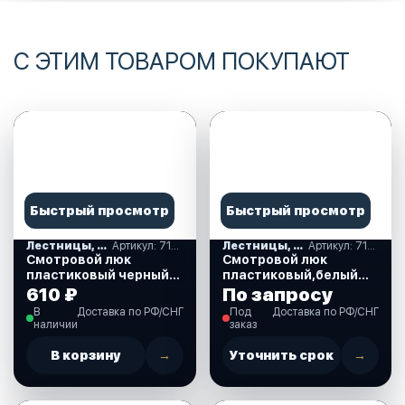
С ЭТИМ ТОВАРОМ ПОКУПАЮТ
Быстрый просмотр
Быстрый просмотр
Лестницы, ступеньки
Артикул: 710125
Лестницы, ступеньки
Артикул: 710127
Смотровой люк
Смотровой люк
пластиковый черный
пластиковый,белый
10 см. (710125)
диам15 см., (710127)
610 ₽
По запросу
В
Доставка по РФ/СНГ
Под
Доставка по РФ/СНГ
наличии
заказ
В корзину
→
Уточнить срок
→