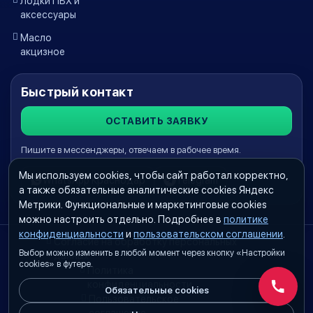
Лодки ПВХ и
аксессуары
Масло
акцизное
Быстрый контакт
ОСТАВИТЬ ЗАЯВКУ
Пишите в мессенджеры, отвечаем в рабочее время.
Мы используем cookies, чтобы сайт работал корректно,
WhatsApp Краснодар
Telegram
а также обязательные аналитические cookies Яндекс
Метрики. Функциональные и маркетинговые cookies
можно настроить отдельно. Подробнее в
политике
конфиденциальности
и
пользовательском соглашении
.
Согласие на обработку персональных
Выбор можно изменить в любой момент через кнопку «Настройки
данных
cookies» в футере.
Политика
конфиденциальности
Обязательные cookies
Обратн
Пользовательское
соглашение