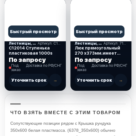
Быстрый просмотр
Быстрый просмотр
Лестницы, ступеньки
Артикул: C12014
Лестницы, ступеньки
Артикул: 710248
С12014 Ступенька
Люк прямоугольный
пластиковая 1000s
270 х373мм.имеет
новую систему
По запросу
По запросу
устройства петель
Под
Доставка по РФ/СНГ
Под
Доставка по РФ/СНГ
(710248)
заказ
заказ
Уточнить срок
→
Уточнить срок
→
ЧТО ВЗЯТЬ ВМЕСТЕ С ЭТИМ ТОВАРОМ
Сопутствующие позиции рядом с Крышка рундука
350х600 белая пластмасса. (6378_350x600) обычно